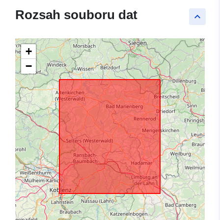
Rozsah souboru dat
keyboard_arrow_up
+
−