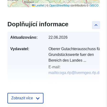
Leaflet
|
©
OpenStreetMap
contributors ©
GISCO
Doplňující informace
keyboard_arrow_up
Aktualizováno:
22.06.2026
Vydavatel:
Oberer Gutachterausschuss für
Grundstückswerte fuer den
Bereich des Landes ...
E-mail:
mailto:oga.rlp@lvermgeo.rlp.de
Katalogový
Přidáno do data.europa.eu:
záznam:
23 February 2026
Aktualizace údajů.europa.eu:
Zobrazit více
30 July 2026