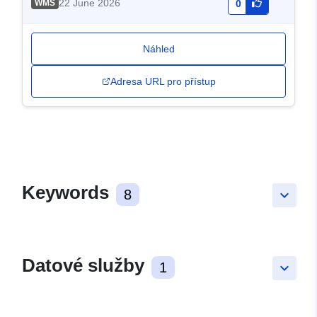
22 June 2026
WMS
0
Náhled
Adresa URL pro přístup
Keywords
8
keyboard_arrow_down
Datové služby
1
keyboard_arrow_down