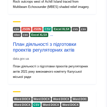
Rock outcrops west of Achill Island traced from
cfbf-4111-a24c-af876733ad88
Multibeam Echosounder (MBES) shaded relief imagery.
Informace o verzi:
1.0
сsv
JSON
JSON
CSV
Excel XLSX
cvs
сsv
...
хlsx
сsv
Excel XLSX
План діяльності з підготовки
проектів регуляторних актів
data.gov.ua
План діяльності з підготовки проєктів регуляторних
актів 2021 року виконавчого комітету Калуської
міської ради
Word DOCX
Word DOCX
Word DOCX
Word DOC
Word DOCX
CSV
Word DOCX
Word DOCX