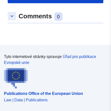
Comments
keyboard_arrow_down
0
Tyto internetové stránky spravuje
Úřad pro publikace
Evropské unie
Publications Office of the European Union
Law | Data | Publications