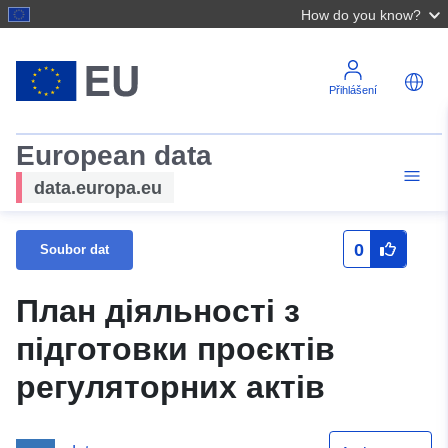
How do you know?
Přihlášení
European data
data.europa.eu
0
Soubor dat
План діяльності з
підготовки проєктів
регуляторних актів