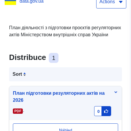
data.gov.ua
Actions
План діяльності з підготовки проєктів регуляторних
актів Міністерством внутрішніх справ України
Distribuce
1
Sort
План підготовки резуляторних актів на
2026
-
PDF
0
Náhled