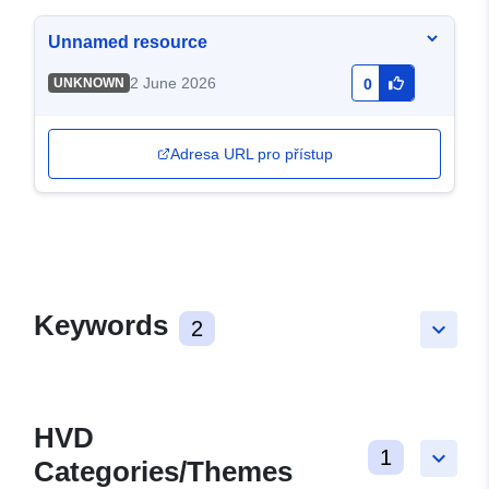
Unnamed resource
2 June 2026
UNKNOWN
0
Adresa URL pro přístup
Keywords
2
keyboard_arrow_down
HVD
1
keyboard_arrow_down
Categories/Themes