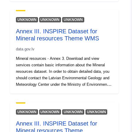
resource provider, lvgmc@lvgmc.lv
(https://geolatvija.lv/main?geoProductId=163)
UNKNOWN
UNKNOWN
UNKNOWN
Annex III. INSPIRE Dataset for
Mineral resources Theme WMS
data.gov.lv
Mineral resources - Annex 3. Download and view
services contain basic information about the Mineral
resources dataset. In order to obtain detailed data, you
should contact the Latvian Environmental Geology and
Meteorology Center under the Ministry of Environmental
Protection and Regional Development, which is a
resource provider, lvgmc@lvgmc.lv
(https://geolatvija.lv/main?geoProductId=163)
UNKNOWN
UNKNOWN
UNKNOWN
UNKNOWN
Annex III. INSPIRE Dataset for
Mineral resources Theme