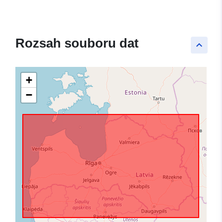
Rozsah souboru dat
keyboard_arrow_up
+
−