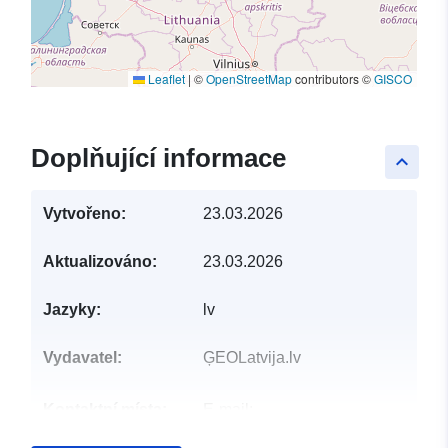
Leaflet
|
©
OpenStreetMap
contributors ©
GISCO
Doplňující informace
keyboard_arrow_up
Vytvořeno:
23.03.2026
Aktualizováno:
23.03.2026
Jazyky:
lv
Vydavatel:
ĢEOLatvija.lv
Kontaktní místa:
E-mail:
mailto:pasts@vdaa.gov.lv