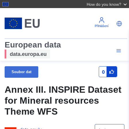
How do you know?
Přihlášení
European data
data.europa.eu
0
Soubor dat
Annex III. INSPIRE Dataset
for Mineral resources
Theme WFS