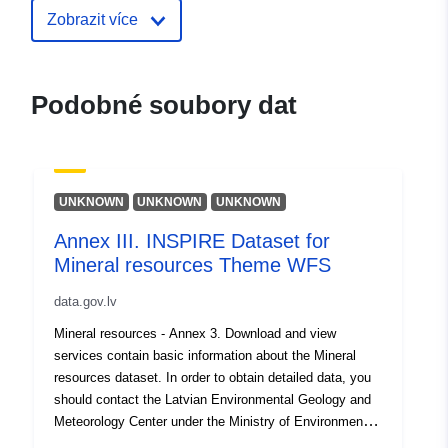
Zobrazit více
Katalogový
Přidáno do data.europa.eu:
záznam:
28 July 2026
Aktualizace údajů.europa.eu:
Podobné soubory dat
29 July 2026
Místní:
Souřadnice:
[ [ 28.5, 55.6 ], [
20.7, 55.6 ], [ 20.7, 58.1 ], [
UNKNOWN
UNKNOWN
UNKNOWN
28.5, 58.1 ], [ 28.5, 55.6 ] ]
Annex III. INSPIRE Dataset for
Typ:
Polygon
Mineral resources Theme WFS
Identifikátory:
fa7ebd63-3d9f-45b3-b993-
data.gov.lv
a8566753f218
Mineral resources - Annex 3. Download and view
services contain basic information about the Mineral
uriRef:
http://data.europa.eu/88u/dataset/
resources dataset. In order to obtain detailed data, you
3d9f-45b3-b993-a8566753f218
should contact the Latvian Environmental Geology and
Meteorology Center under the Ministry of Environmental
Protection and Regional Development, which is a