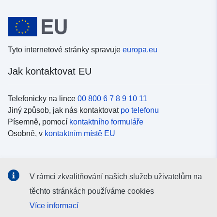
Tyto internetové stránky spravuje
europa.eu
Jak kontaktovat EU
Telefonicky na lince
00 800 6 7 8 9 10 11
Jiný způsob, jak nás kontaktovat
po telefonu
Písemně, pomocí
kontaktního formuláře
Osobně, v
kontaktním místě EU
Sociální média
V rámci zkvalitňování našich služeb uživatelům na
Vyhledávání informačních kanálů EU v
sociálních médiích
těchto stránkách používáme cookies
Více informací