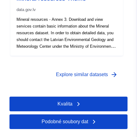
data.gov.lv
Mineral resources - Annex 3. Download and view
services contain basic information about the Mineral
resources dataset. In order to obtain detailed data, you
should contact the Latvian Environmental Geology and
Meteorology Center under the Ministry of Environmental
Protection and Regional Development, which is a
resource provider, lvgmc@lvgmc.lv
arrow_forward
Explore similar datasets
Kvalita
Podobné soubory dat