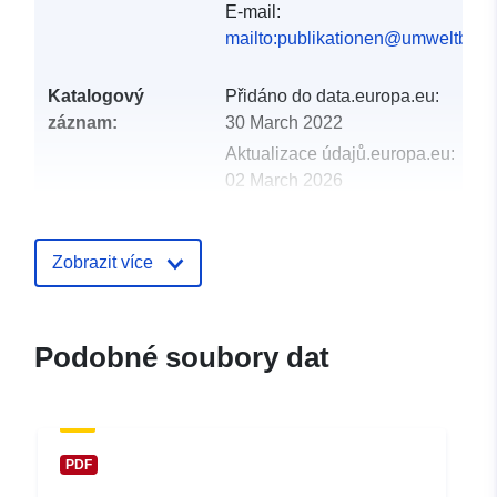
E-mail:
mailto:publikationen@umweltbund
Katalogový
Přidáno do data.europa.eu:
záznam:
30 March 2022
Aktualizace údajů.europa.eu:
02 March 2026
uriRef:
http://data.europa.eu/88u/datase
Zobrazit více
Podobné soubory dat
PDF