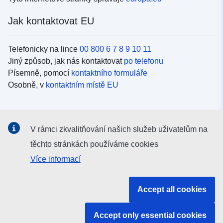
Jak kontaktovat EU
Telefonicky na lince
00 800 6 7 8 9 10 11
Jiný způsob, jak nás kontaktovat
po telefonu
Písemně, pomocí
kontaktního formuláře
Osobně, v
kontaktním místě EU
Sociální média
V rámci zkvalitňování našich služeb uživatelům na
Vyhledávání informačních kanálů EU v
sociálních médiích
těchto stránkách používáme cookies
Více informací
Orgány a instituce EU
Accept all cookies
Vyhledávání orgánů a institucí EU
Accept only essential cookies