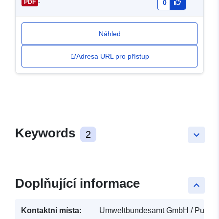
-
PDF
0
Náhled
Adresa URL pro přístup
Keywords
2
keyboard_arrow_down
Doplňující informace
keyboard_arrow_up
Kontaktní místa:
Umweltbundesamt GmbH / Publika