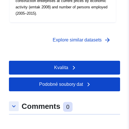
construction enterprises at current prices by economic
activity (emtak 2008) and number of persons employed
(2005–2015).
arrow_forward
Explore similar datasets
Kvalita
Podobné soubory dat
Comments
keyboard_arrow_down
0