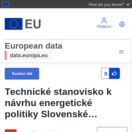
How do you know?
Přihlášení
European data
data.europa.eu
0
Soubor dat
Technické stanovisko k
návrhu energetické
politiky Slovenské
republiky