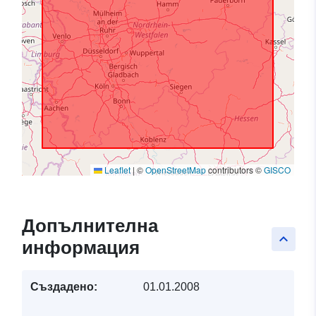
Leaflet
|
©
OpenStreetMap
contributors ©
GISCO
Допълнителна
keyboard_arrow_up
информация
Създадено:
01.01.2008