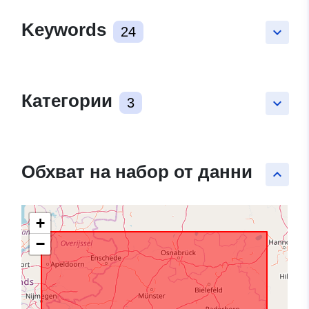
Keywords
24
keyboard_arrow_down
Категории
3
keyboard_arrow_down
Обхват на набор от данни
keyboard_arrow_up
+
−