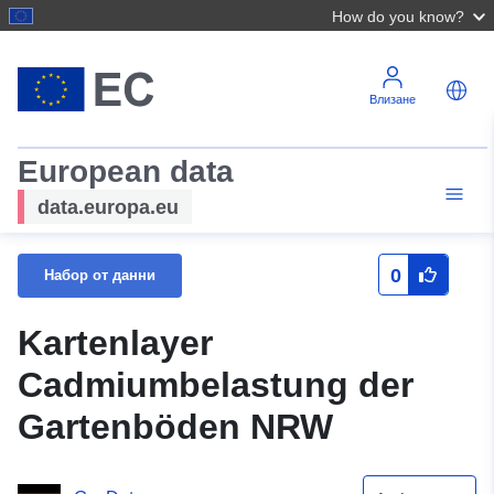
How do you know?
Влизане
European data
data.europa.eu
0
Набор от данни
Kartenlayer
Cadmiumbelastung der
Gartenböden NRW