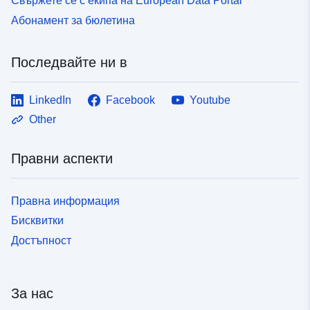
Свържете се с екипа на European Data Portal
Абонамент за бюлетина
Тип:
Ресурси:
http://inspire.ec.europa.eu/metadat
codelist/ResourceType/dataset
Последвайте ни в
LinkedIn
Facebook
Youtube
Other
Правни аспекти
Правна информация
Бисквитки
Достъпност
За нас