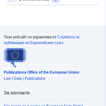
Каталожен
Добавено към data.europa.eu:
10
запис:
December 2025
Актуализирана на data.europa.eu
03 August 2026
Този уебсайт се управлява от
Службата за
Пространствени
Координати:
[ [ 5.8665,
публикации на Европейския съюз
:
52.5314 ], [ 9.4615, 52.5314
], [ 9.4615, 50.3239 ], [
5.8665, 50.3239 ], [ 5.8665,
52.5314 ] ]
Тип:
Polygon
Publications Office of the European Union
Law | Data | Publications
Идентификатор
FB4E5DED-5AEC-4FF5-
и:
B21D-0B855146E0E3
За контакти
uriRef:
http://data.europa.eu/88u/dataset/
5aec-4ff5-b21d-0b855146e0e3