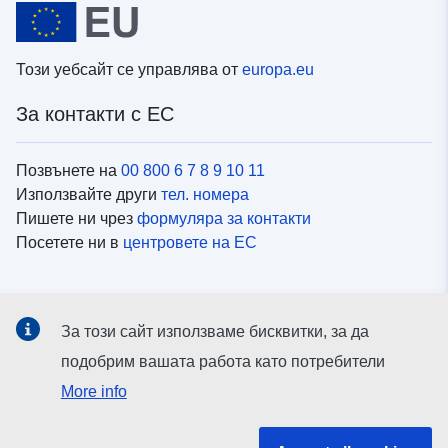
Този уебсайт се управлява от
europa.eu
За контакти с ЕС
Позвънете на
00 800 6 7 8 9 10 11
Използвайте други
тел. номера
Пишете ни чрез
формуляра за контакти
Посетете ни в
центровете на ЕС
Социални медии
За този сайт използваме бисквитки, за да
Вижте профили на ЕС в
социалните медии
подобрим вашата работа като потребители
More info
Институции и органи на ЕС