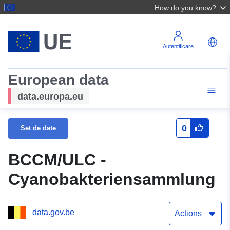
How do you know?
Autentificare
European data
data.europa.eu
0
Set de date
BCCM/ULC -
Cyanobakteriensammlung
data.gov.be
Actions