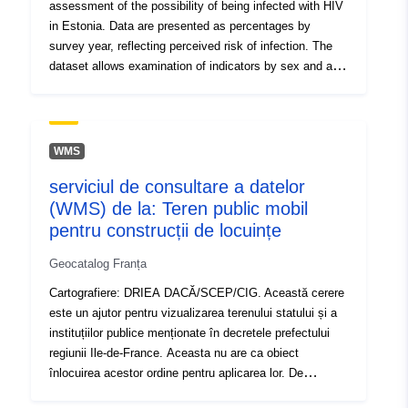
assessment of the possibility of being infected with HIV
]
in Estonia. Data are presented as percentages by
Tip:
Polygon
survey year, reflecting perceived risk of infection. The
dataset allows examination of indicators by sex and age
Identificatori:
fbfb75c7-265c-4048-b6bd-
group. The purpose of data collection is to monitor
a4ef9668119c
patterns in risk perception and related awareness in
order to support HIV prevention targeting and evaluation
of communication effectiveness. Data source: Estonian
uriRef:
http://data.europa.eu/88u/dataset/
WMS
Health Interview Survey; National Institute for Health
265c-4048-b6bd-a4ef9668119c
serviciul de consultare a datelor
Development and Statistics Estonia
(WMS) de la: Teren public mobil
Drepturi de
public
pentru construcții de locuințe
acces:
Geocatalog Franța
Cartografiere: DRIEA DACĂ/SCEP/CIG. Această cerere
este un ajutor pentru vizualizarea terenului statului și a
instituțiilor publice menționate în decretele prefectului
regiunii Ile-de-France. Aceasta nu are ca obiect
înlocuirea acestor ordine pentru aplicarea lor. De
asemenea, permite vizualizarea terenurilor transferate