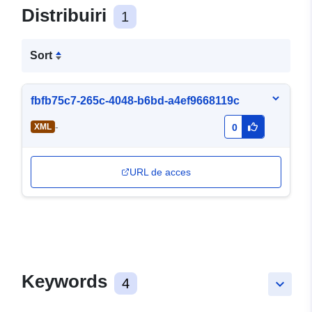
Distribuiri
1
Sort
fbfb75c7-265c-4048-b6bd-a4ef9668119c
-
XML
0
URL de acces
Keywords
4
keyboard_arrow_down