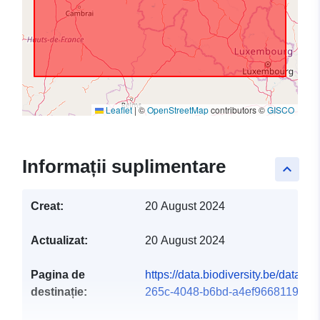
Leaflet
|
©
OpenStreetMap
contributors ©
GISCO
Informații suplimentare
keyboard_arrow_up
Creat:
20 August 2024
Actualizat:
20 August 2024
Pagina de
https://data.biodiversity.be/dataset
destinație:
265c-4048-b6bd-a4ef9668119c