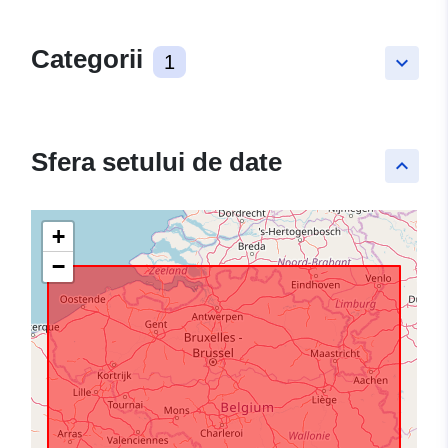
Categorii
1
keyboard_arrow_down
Sfera setului de date
keyboard_arrow_up
+
−