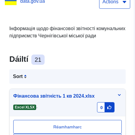
data.gov.ua
економіки м. Чернігова
Actions
Інформація щодо фінансової звітності комунальних
підприємств Чернігівської міської ради
Dáiltí
21
Sort
Фінансова звітність 1 кв 2024.xlsx
-
Excel XLSX
0
Réamhamharc