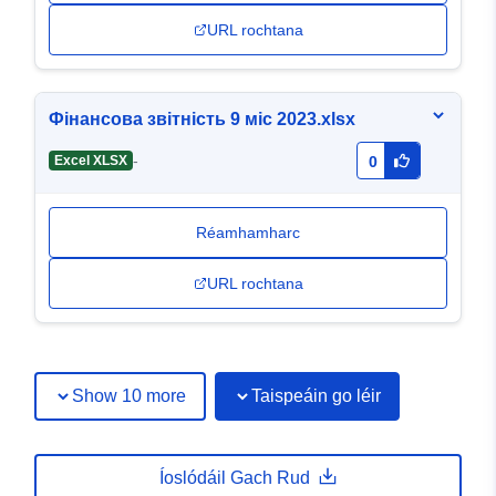
URL rochtana
Фінансова звітність 9 міс 2023.xlsx
-
Excel XLSX
0
Réamhamharc
URL rochtana
Show 10 more
Taispeáin go léir
Íoslódáil Gach Rud