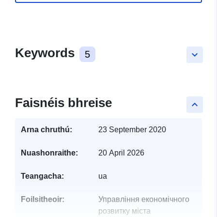
Keywords
5
keyboard_arrow_down
Faisnéis bhreise
keyboard_arrow_up
Arna chruthú:
23 September 2020
Nuashonraithe:
20 April 2026
Teangacha:
ua
Foilsitheoir:
Управління економічного
розвитку міста