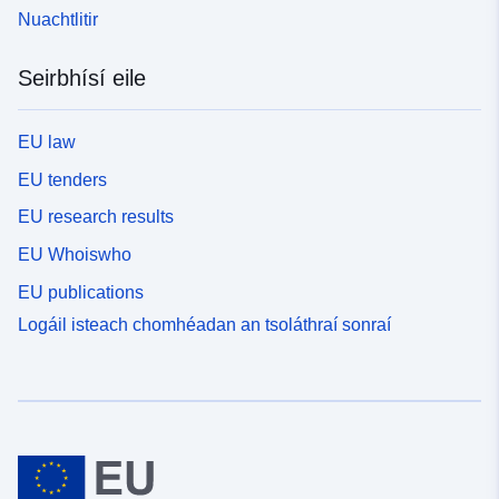
Nuachtlitir
Seirbhísí eile
EU law
EU tenders
EU research results
EU Whoiswho
EU publications
Logáil isteach chomhéadan an tsoláthraí sonraí