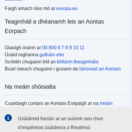
Faigh amach níos mó ar
europa.eu
Teagmháil a dhéanamh leis an Aontas
Eorpach
Glaoigh orainn ar
00 800 6 7 8 9 10 11
Úsáid roghanna
gutháin eile
Scríobh chugainn tríd an
bhfoirm theagmhála
Buail isteach chugainn i gceann de
lárionaid an Aontais
Na meáin shóisialta
Cuardaigh cuntais an Aontais Eorpaigh ar na
meáin
shóisialta
Úsáidimid fianáin ar an suíomh seo chun
d’eispéireas úsáideora a fheabhsú