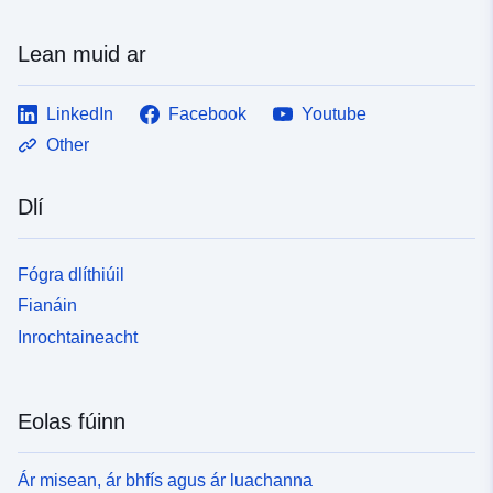
Lean muid ar
LinkedIn
Facebook
Youtube
Other
Dlí
Fógra dlíthiúil
Fianáin
Inrochtaineacht
Eolas fúinn
Ár misean, ár bhfís agus ár luachanna