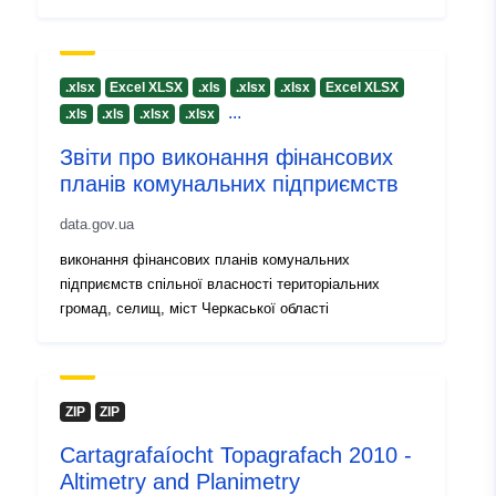
Sonraí leagain:
1.0
.xlsx
Excel XLSX
.xls
.xlsx
.xlsx
Excel XLSX
...
.xls
.xls
.xlsx
.xlsx
Звіти про виконання фінансових
планів комунальних підприємств
data.gov.ua
виконання фінансових планів комунальних
підприємств спільної власності територіальних
громад, селищ, міст Черкаської області
ZIP
ZIP
Cartagrafaíocht Topagrafach 2010 -
Altimetry and Planimetry