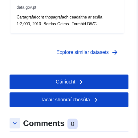
data.gov.pt
Cartagrafaíocht thopagrafach ceadaithe ar scála
1:2,000, 2010. Bardas Oeiras. Formáid DWG.
arrow_forward
Explore similar datasets
Cáilíocht
Tacair shonraí chosúla
Comments
keyboard_arrow_down
0