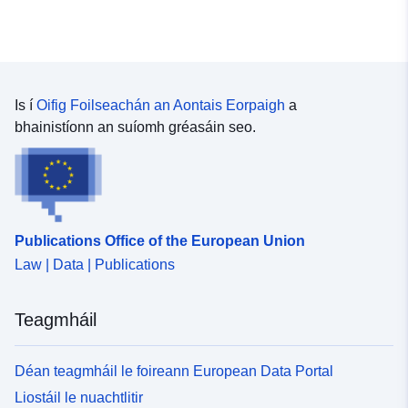
Is í
Oifig Foilseachán an Aontais Eorpaigh
a
bhainistíonn an suíomh gréasáin seo.
Publications Office of the European Union
Law | Data | Publications
Teagmháil
Déan teagmháil le foireann European Data Portal
Liostáil le nuachtlitir