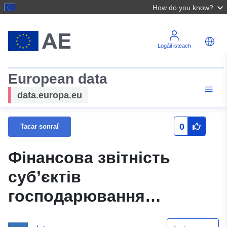
How do you know?
Logáil isteach
European data
data.europa.eu
0
Tacar sonraí
Фінансова звітність
суб’єктів
господарювання
комунального сектору