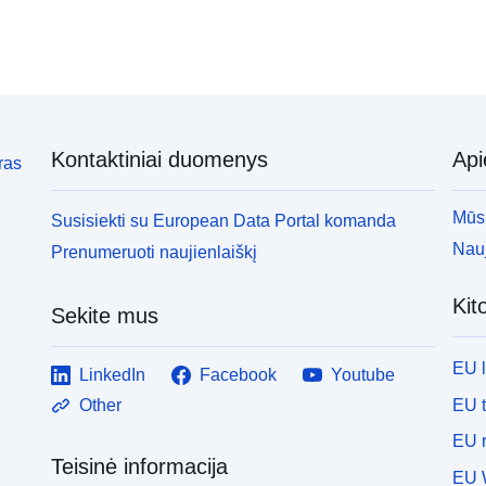
Kontaktiniai duomenys
Ap
ras
Mūsų
Susisiekti su European Data Portal komanda
Nauj
Prenumeruoti naujienlaiškį
Kit
Sekite mus
EU 
LinkedIn
Facebook
Youtube
EU 
Other
EU r
Teisinė informacija
EU 