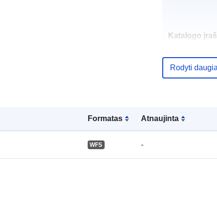
Katalogo įraš
Rodyti daugi
Erdviniai
duomenys:
Formatas
Atnaujinta
-
WFS