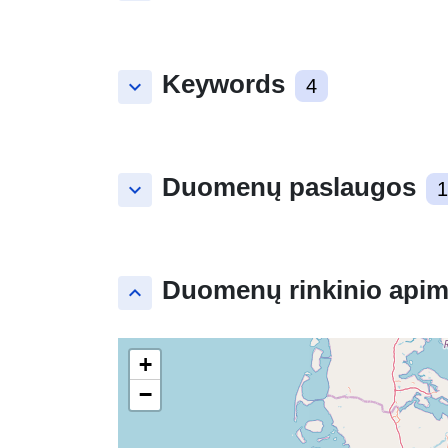
Keywords
keyboard_arrow_down
4
Duomenų paslaugos
keyboard_arrow_down
1
Duomenų rinkinio apim
keyboard_arrow_up
+
−