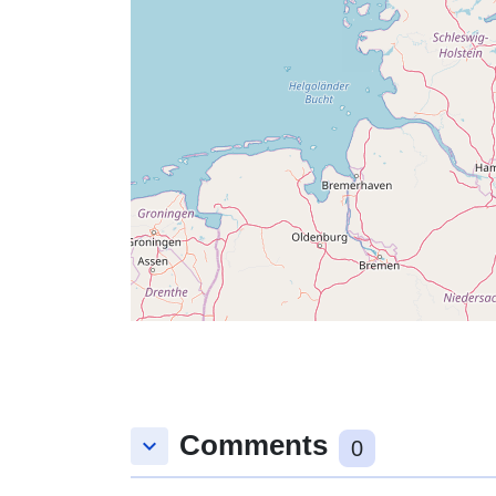
Comments
keyboard_arrow_down
0