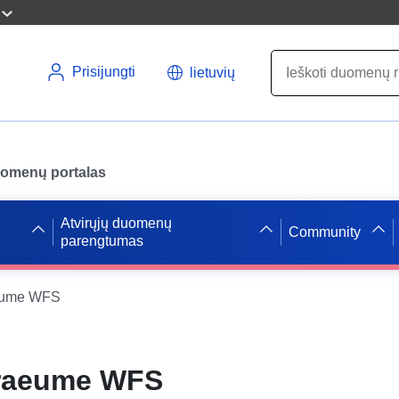
Prisijungti
lietuvių
uomenų portalas
Atvirųjų duomenų
Community
parengtumas
eume WFS
raeume WFS