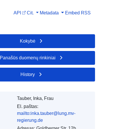
API
Cit.
Metadata
Embed
RSS
Kokybė
Panašūs duomenų rinkiniai
History
Tauber, Inka, Frau
El. paštas:
mailto:inka.tauber@lung.mv-
regierung.de
Adresas:
Goldberger Str. 12b,