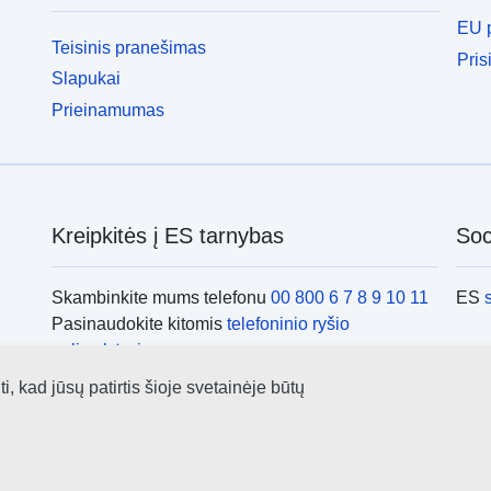
EU p
Teisinis pranešimas
Pris
Slapukai
Prieinamumas
Kreipkitės į ES tarnybas
Soci
Skambinkite mums telefonu
00 800 6 7 8 9 10 11
ES
Pasinaudokite kitomis
telefoninio ryšio
galimybėmis
Rašykite mums e. paštu naudodamiesi
kontaktine
ES i
 kad jūsų patirtis šioje svetainėje būtų
forma
Susitikime viename iš
ES biurų
ES i