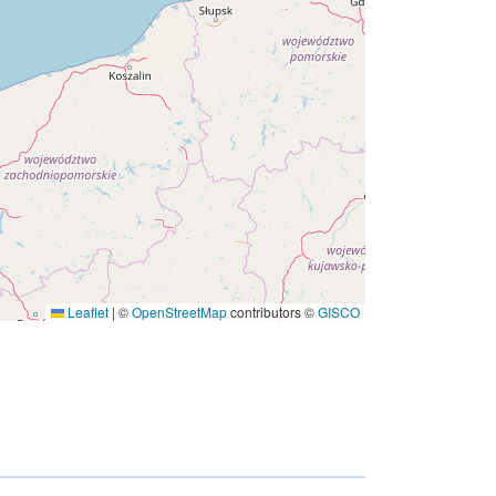
Koordinatės:
[ [ 10.593673,
54.68484 ], [ 14.412152, 54.68484 ],
[ 14.412152, 53.11003 ], [
10.593673, 53.11003 ], [ 10.593673,
54.68484 ] ]
Rūšis:
Polygon
http://data.europa.eu/88u/dataset/fc7
58094-1663-4a2b-a5af-
dca233b517c9
Leaflet
|
©
OpenStreetMap
contributors ©
GISCO