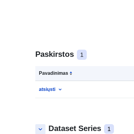
Paskirstos
1
Pavadinimas
atsiųsti
Dataset Series
keyboard_arrow_down
1