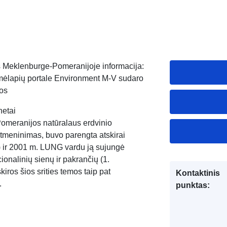
s Meklenburge-Pomeranijoje informacija:
žemėlapių portale Environment M-V sudaro
nos
netai
omeranijos natūralaus erdvinio
itmeninimas, buvo parengta atskirai
s) ir 2001 m. LUNG vardu ją sujungė
nalinių sienų ir pakrančių (1.
iros šios srities temos taip pat
Kontaktinis
.
punktas: