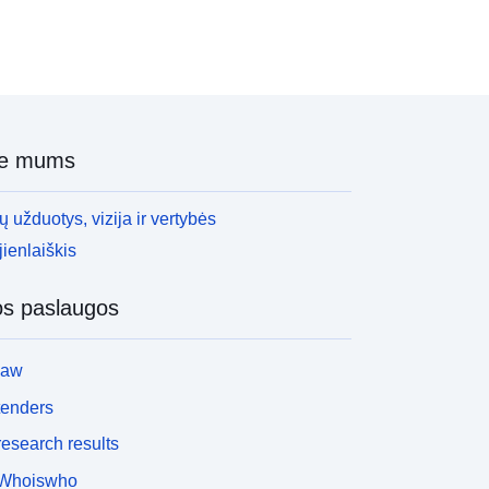
ie mums
 užduotys, vizija ir vertybės
ienlaiškis
os paslaugos
law
tenders
esearch results
Whoiswho