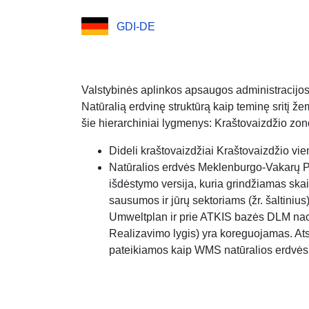
GDI-DE
Valstybinės aplinkos apsaugos administracijo
Natūralią erdvinę struktūrą kaip teminę sritį 
šie hierarchiniai lygmenys: Kraštovaizdžio zo
Dideli kraštovaizdžiai Kraštovaizdžio vie
Natūralios erdvės Meklenburgo-Vakarų P
išdėstymo versija, kuria grindžiamas ska
sausumos ir jūrų sektoriams (žr. šaltiniu
Umweltplan ir prie ATKIS bazės DLM nacio
Realizavimo lygis) yra koreguojamas. Atsk
pateikiamos kaip WMS natūralios erdvės