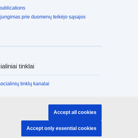
ublications
ijungimas prie duomenų teikėjo sąsajos
aliniai tinklai
socialinių tinklų kanalai
nstitucijos ir įstaigos
Accept all cookies
nstitucijų ir įstaigų paieška
Accept only essential cookies