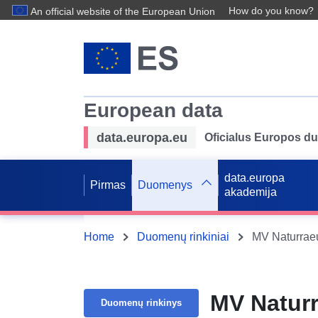
How do you know?
An official website of the European Union
European data
data.europa.eu
Oficialus Europos d
data.europa
Pirmas
Duomenys
akademija
Home
Duomenų rinkiniai
MV Naturra
MV Natur
Duomenų rinkinys