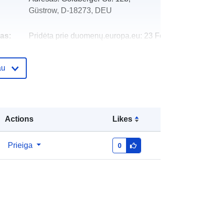
Güstrow, D-18273, DEU
as:
Pridėta prie duomenų.europa.eu:
23 February
2026
Atnaujinta informacija apie duomenis.europa.eu:
au
30 July 2026
Koordinatės:
[ [ 10.4380242,
54.8924196 ], [ 14.4145153,
Actions
Likes
54.8924196 ], [ 14.4145153,
53.0844485 ], [ 10.4380242,
53.0844485 ], [ 10.4380242,
Prieiga
0
54.8924196 ] ]
Rūšis:
Polygon
Koordinatės:
[ [ 10.4380242,
54.8924196 ], [ 14.4145153,
54.8924196 ], [ 14.4145153,