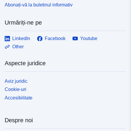
54.8924196 ] ]
Abonați-vă la buletinul informativ
Tip:
Polygon
Coordonate:
[ [ 10.593673,
Urmăriți-ne pe
54.68484 ], [ 14.412152,
54.68484 ], [ 14.412152,
LinkedIn
Facebook
Youtube
53.11003 ], [ 10.593673,
53.11003 ], [ 10.593673,
Other
54.68484 ] ]
Tip:
Polygon
Aspecte juridice
uriRef:
http://data.europa.eu/88u/dataset/
Aviz juridic
1663-4a2b-a5af-dca233b517c9
Cookie-uri
Accesibilitate
Despre noi