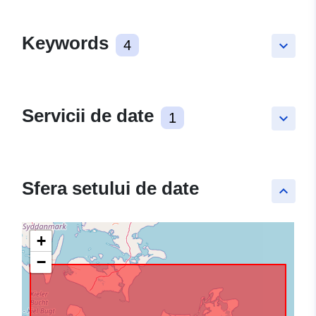
Keywords
4
keyboard_arrow_down
Servicii de date
1
keyboard_arrow_down
Sfera setului de date
keyboard_arrow_up
+
−