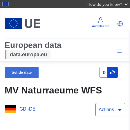
How do you know?
Autentificare
European data
data.europa.eu
0
Set de date
MV Naturraeume WFS
GDI-DE
Actions