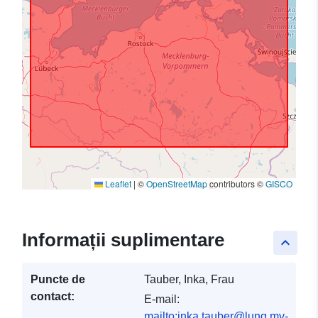
Leaflet
|
©
OpenStreetMap
contributors ©
GISCO
Informații suplimentare
keyboard_arrow_up
Puncte de
Tauber, Inka, Frau
contact:
E-mail:
mailto:inka.tauber@lung.mv-