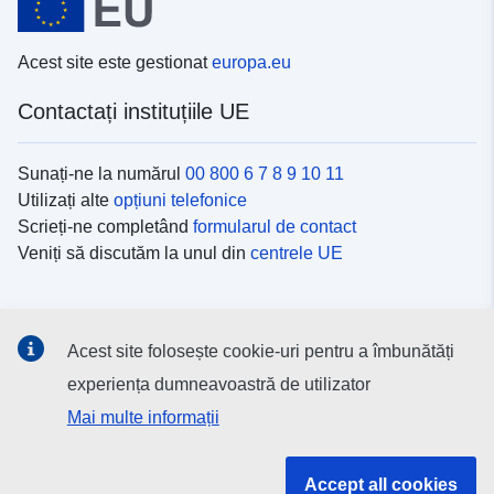
Acest site este gestionat
europa.eu
Contactați instituțiile UE
Sunați-ne la numărul
00 800 6 7 8 9 10 11
Utilizați alte
opțiuni telefonice
Scrieți-ne completând
formularul de contact
Veniți să discutăm la unul din
centrele UE
Platformele de comunicare socială
Acest site folosește cookie-uri pentru a îmbunătăți
Descoperiți canalele UE
pe rețelele sociale
experiența dumneavoastră de utilizator
Mai multe informații
Instituțiile și organismele UE
Accept all cookies