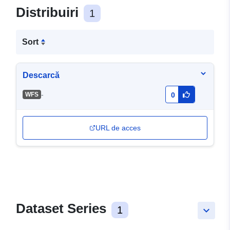
Distribuiri
1
Sort
Descarcă
-
WFS
0
URL de acces
Dataset Series
1
keyboard_arrow_down