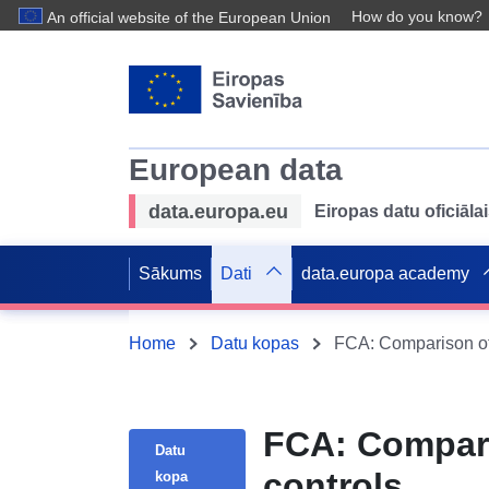
How do you know?
An official website of the European Union
European data
data.europa.eu
Eiropas datu oficiālai
Sākums
Dati
data.europa academy
Home
Datu kopas
FCA: Comparison of 
FCA: Compari
Datu
controls
kopa