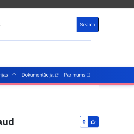
Search
ijas
Dokumentācija
Par mums
aud
0