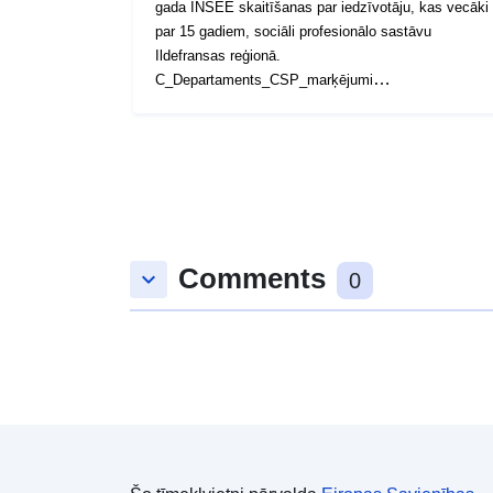
gada INSEE skaitīšanas par iedzīvotāju, kas vecāki
par 15 gadiem, sociāli profesionālo sastāvu
Ildefransas reģionā.
C_Departaments_CSP_marķējumi
C_Komūnas_CSP_etiķetes
C_Komūnas_CSP_klases_Part_of_CPIS
C_Departement_CSP_klases_Darba ņēmēju daļa
Comments
keyboard_arrow_down
0