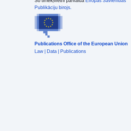
Šo tīmekļvietni pārvalda
Eiropas Savienības
Publikāciju birojs.
Publications Office of the European Union
Law | Data | Publications