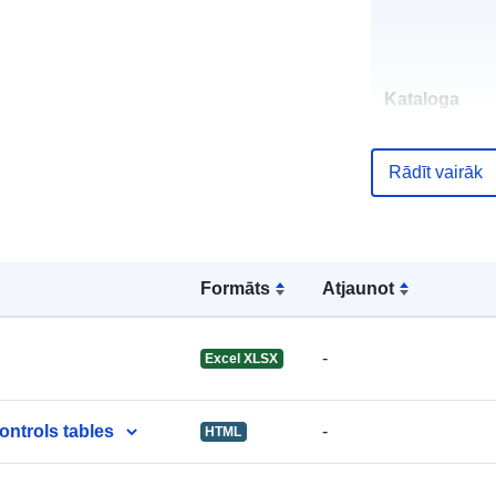
Kataloga
ieraksts:
Rādīt vairāk
uriRef:
Formāts
Atjaunot
-
Excel XLSX
ontrols tables
-
HTML