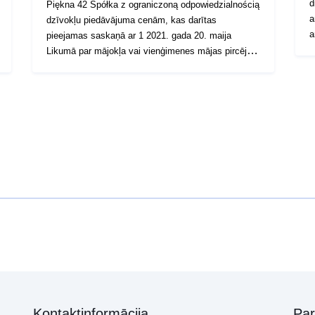
d
Piękna 42 Spółka z ograniczoną odpowiedzialnością
a
dzīvokļu piedāvājuma cenām, kas darītas
a
pieejamas saskaņā ar 1 2021. gada 20. maija
a
Likumā par mājokļa vai vienģimenes mājas pircēja
tiesību aizsardzību un Attīstības garantiju fondu
(Likumu žurnāls Nr. 2024. gada Likumu žurnāls,
punkts 695).
Kontaktinformācija
Pa