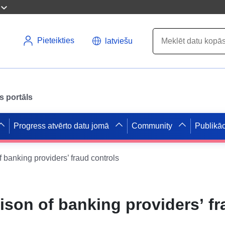
Pieteikties
latviešu
s portāls
Progress atvērto datu jomā
Community
Publikāc
banking providers’ fraud controls
son of banking providers’ fr