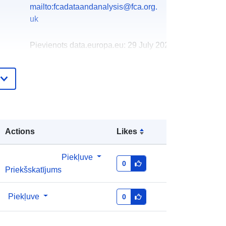
mailto:fcadataandanalysis@fca.org.
uk
Pievienots data.europa.eu:
29 July 2026
Jaunākā informācija par Data.europa.eu:
30 July 2026
http://data.europa.eu/88u/dataset/fca
-comparison-of-banking-providers-
fraud-controls
Actions
Likes
Piekļuve
0
Priekšskatījums
Piekļuve
0