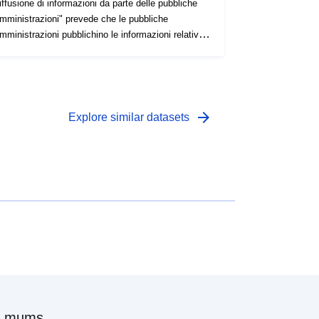
iffusione di informazioni da parte delle pubbliche
mministrazioni" prevede che le pubbliche
mministrazioni pubblichino le informazioni relative
i canoni di locazione o di affitto versati o percepiti.
arrow_forward
Explore similar datasets
r mums