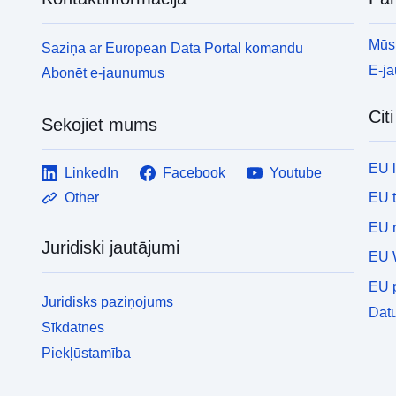
Mūsu
Saziņa ar European Data Portal komandu
E-j
Abonēt e-jaunumus
Cit
Sekojiet mums
EU 
LinkedIn
Facebook
Youtube
EU 
Other
EU r
Juridiski jautājumi
EU 
EU p
Juridisks paziņojums
Datu
Sīkdatnes
Piekļūstamība