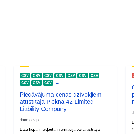
CSV
CSV
CSV
CSV
CSV
CSV
CSV
...
CSV
CSV
CSV
Piedāvājuma cenas dzīvokļiem
attīstītāja Piękna 42 Limited
Liability Company
d
dane.gov.pl
L
r
Datu kopā ir iekļauta informācija par attīstītāja