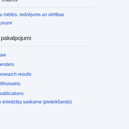
 mērķis, redzējums un vērtības
aunumi
i pakalpojumi
law
tenders
esearch results
Whoiswho
ublications
 sniedzēja saskarne (pieteikšanās)