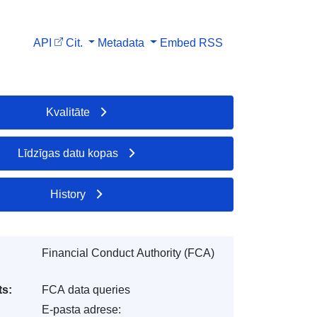
API
Cit.
Metadata
Embed
RSS
Kvalitāte
Līdzīgas datu kopas
History
Financial Conduct Authority (FCA)
s:
FCA data queries
E-pasta adrese: