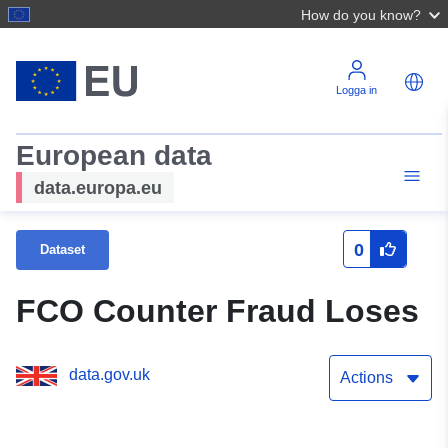
How do you know?
Logga in
European data
data.europa.eu
0
Dataset
FCO Counter Fraud Loses
data.gov.uk
Actions