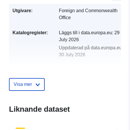
Utgivare:
Foreign and Commonwealth
Office
Katalogregister:
Läggs till i data.europa.eu:
29
July 2026
Uppdaterad på data.europa.eu:
30 July 2026
uriRef:
http://data.europa.eu/88u/dataset/f
counter-fraud-loses
Visa mer
Liknande dataset