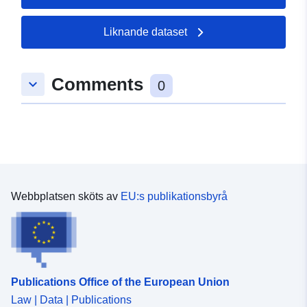
Liknande dataset
Comments
keyboard_arrow_down
0
Webbplatsen sköts av
EU:s publikationsbyrå
Publications Office of the European Union
Law | Data | Publications