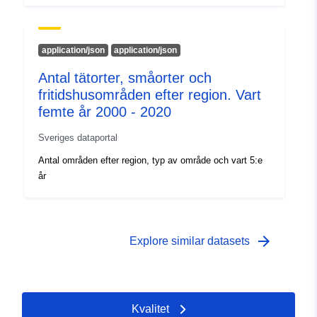
application/json
application/json
Antal tätorter, småorter och
fritidshusområden efter region. Vart
femte år 2000 - 2020
Sveriges dataportal
Antal områden efter region, typ av område och vart 5:e
år
arrow_forward
Explore similar datasets
Kvalitet