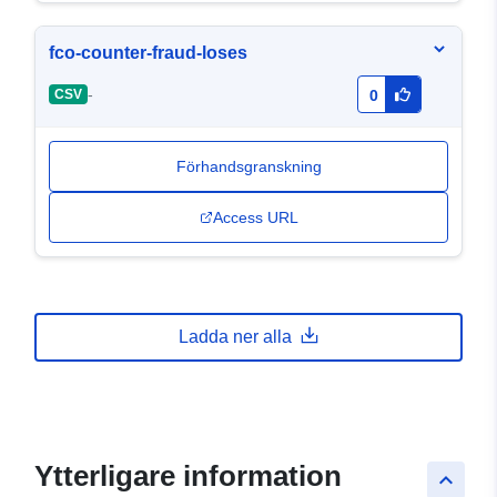
fco-counter-fraud-loses
-
CSV
0
Förhandsgranskning
Access URL
Ladda ner alla
Ytterligare information
keyboard_arrow_up