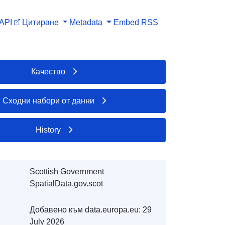
API
Цитиране
Metadata
Embed
RSS
Качество
Сходни набори от данни
History
Scottish Government
SpatialData.gov.scot
Добавено към data.europa.eu:
29
July 2026