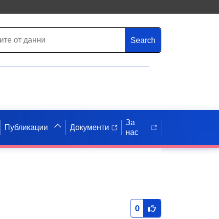
Search
За
Публикации
Документи
нас
0