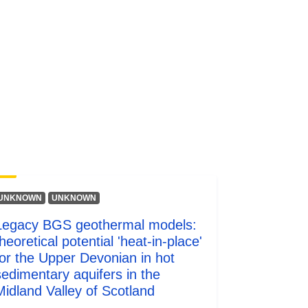
UNKNOWN
UNKNOWN
Legacy BGS geothermal models:
heoretical potential 'heat-in-place'
for the Upper Devonian in hot
sedimentary aquifers in the
Midland Valley of Scotland