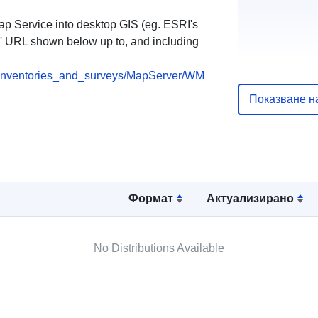
p Service into desktop GIS (eg. ESRI's
' URL shown below up to, and including
uriRef:
cs_inventories_and_surveys/MapServer/WM
Показване н
Формат
Актуализирано
No Distributions Available