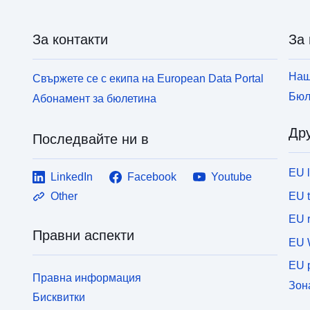
За контакти
За 
Наш
Свържете се с екипа на European Data Portal
Бюл
Абонамент за бюлетина
Дру
Последвайте ни в
EU 
LinkedIn
Facebook
Youtube
EU 
Other
EU r
Правни аспекти
EU 
EU p
Правна информация
Зон
Бисквитки