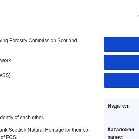
lowing Forestry Commission Scotland
twork
NWSS)
Издател:
ently of each other.
Каталожен
nk Scottish Natural Heritage for their co-
запис:
 of FCS.