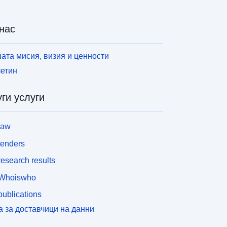
нас
ата мисия, визия и ценности
етин
ги услуги
law
tenders
esearch results
Whoiswho
ublications
а за доставчици на данни