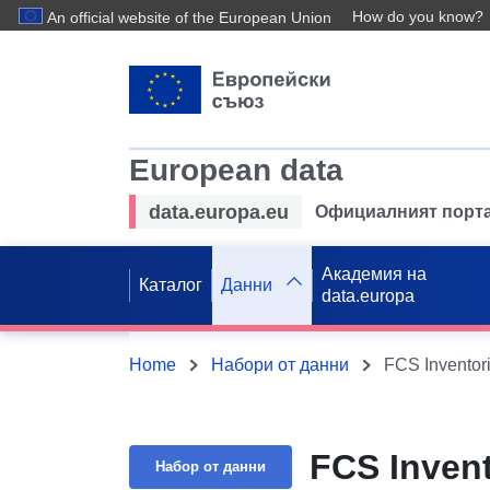
How do you know?
An official website of the European Union
European data
data.europa.eu
Официалният порта
Академия на
Каталог
Данни
data.europa
Home
Набори от данни
FCS Inventor
FCS Inven
Набор от данни