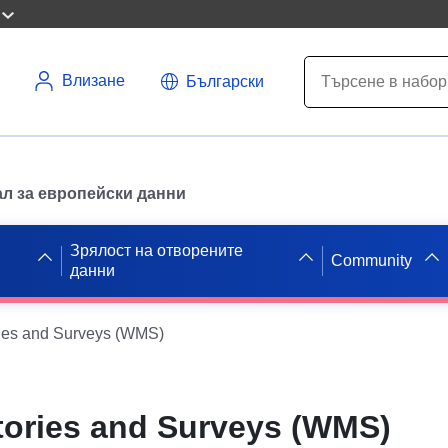
Влизане
Български
л за европейски данни
Зрялост на отворените
Community
данни
ies and Surveys (WMS)
tories and Surveys (WMS)