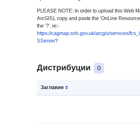
PLEASE NOTE: In order to upload this Web Ma
ArcGIS), copy and paste the 'OnLine Resource
the '?'. ie:-
https://cagmap.snh.gov.uk/arcgis/services/f
SServer
?
Дистрибуции
0
Заглавие