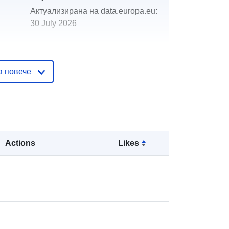
Актуализирана на data.europa.eu:
30 July 2026
http://data.europa.eu/88u/dataset/fcs
-inventories-and-surveys-wms
а повече
Actions
Likes