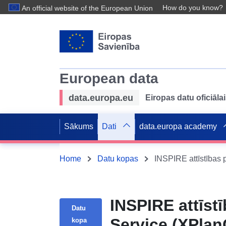
How do you know?
An official website of the European Union
European data
data.europa.eu
Eiropas datu oficiālai
Sākums
Dati
data.europa academy
Home
Datu kopas
INSPIRE attīst
Datu
Service (XPla
kopa