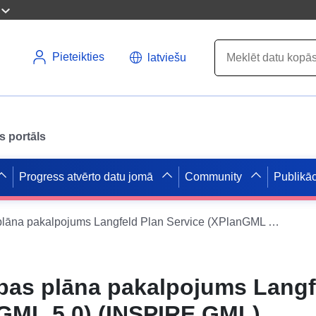
Pieteikties
latviešu
s portāls
Progress atvērto datu jomā
Community
Publikāc
INSPIRE attīstības plāna pakalpojums Langfeld Plan Service (XPlanGML 5.0) (INSPIRE GML)
ības plāna pakalpojums Langf
nGML 5.0) (INSPIRE GML)