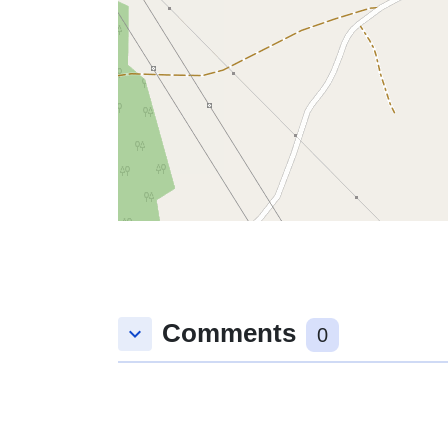
Comments
keyboard_arrow_down
0