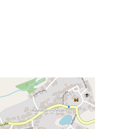
48.951184 ], [ 9.9931372,
48.9558738 ] ]
Tips:
Polygon
Avoti:
http://data.europa.eu/eli/reg/2009/97
6
http://data.europa.eu/88u/dataset/fd4
7aa6b-9f34-4a69-be2a-
6a5ca911c106