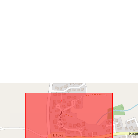
Atbilst:
uriRef: