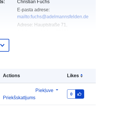
s:
Christian Fuchs
E-pasta adrese:
mailto:fuchs@adelmannsfelden.de
Adrese:
Hauptstraße 71,
Adelmannsfelden, 73486,
Deutschland
URL:
http://www.adelmannsfelden.de
Pievienots data.europa.eu:
21 February
Actions
Likes
2026
Jaunākā informācija par Data.europa.eu:
Piekļuve
16 May 2026
0
Priekšskatījums
Koordinātes:
[ [ 9.9931372,
ta:
48.9558738 ], [ 9.9992129,
48.9558738 ], [ 9.9992129,
48.951184 ], [ 9.9931372,