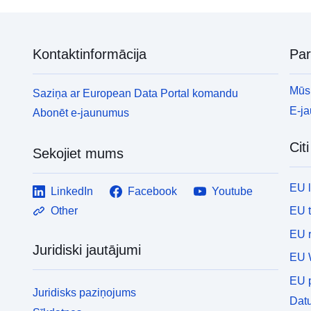
Kontaktinformācija
Pa
Mūsu
Saziņa ar European Data Portal komandu
E-j
Abonēt e-jaunumus
Cit
Sekojiet mums
EU 
LinkedIn
Facebook
Youtube
EU 
Other
EU r
Juridiski jautājumi
EU 
EU p
Juridisks paziņojums
Datu