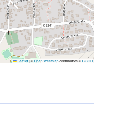
Leaflet
|
©
OpenStreetMap
contributors ©
GISCO