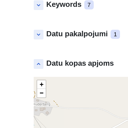
Keywords
keyboard_arrow_down
7
Datu pakalpojumi
keyboard_arrow_down
1
Datu kopas apjoms
keyboard_arrow_up
+
−