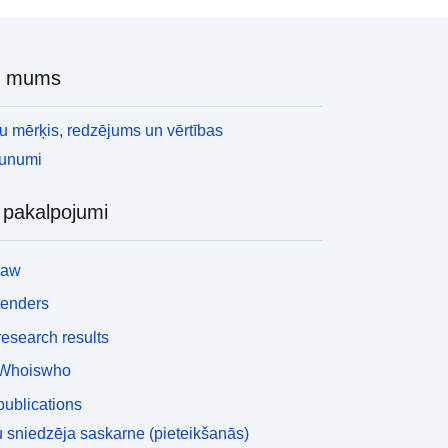
r mums
 mērķis, redzējums un vērtības
aunumi
i pakalpojumi
law
tenders
esearch results
Whoiswho
ublications
 sniedzēja saskarne (pieteikšanās)