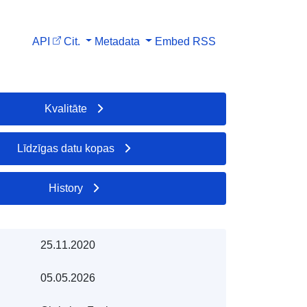
API
Cit.
Metadata
Embed
RSS
Kvalitāte
Līdzīgas datu kopas
History
25.11.2020
05.05.2026