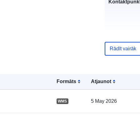
Kontaktpunkt
Rādīt vairāk
Kataloga
Formāts
Atjaunot
ieraksts:
5 May 2026
WMS
Ģeogrāfiskā
atrašanās vie