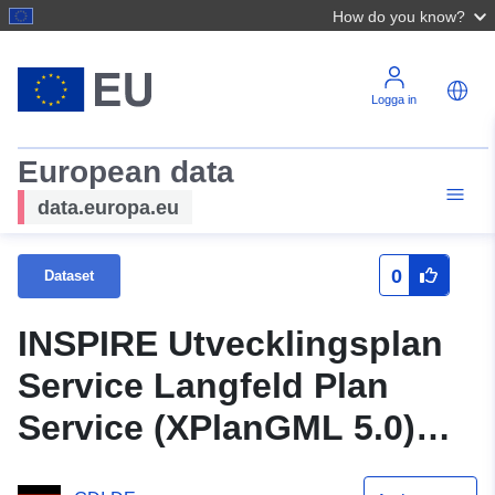
How do you know?
Logga in
European data
data.europa.eu
0
Dataset
INSPIRE Utvecklingsplan
Service Langfeld Plan
Service (XPlanGML 5.0)
(INSPIRE GML)