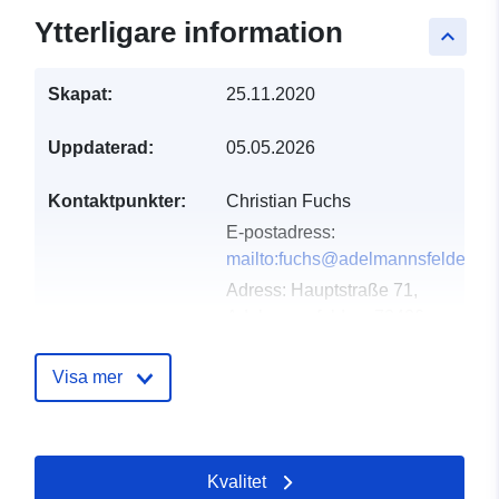
Ytterligare information
keyboard_arrow_up
Skapat:
25.11.2020
Uppdaterad:
05.05.2026
Kontaktpunkter:
Christian Fuchs
E-postadress:
mailto:fuchs@adelmannsfelden.d
Adress:
Hauptstraße 71,
Adelmannsfelden, 73486,
Deutschland
Webbadress:
Visa mer
http://www.adelmannsfelden.de
Katalogregister:
Läggs till i data.europa.eu:
21
Kvalitet
February 2026