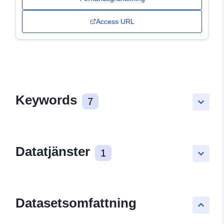
Access URL
Keywords
7
keyboard_arrow_down
Datatjänster
1
keyboard_arrow_down
Datasetsomfattning
keyboard_arrow_up