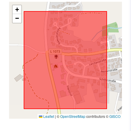
+
−
Leaflet
|
©
OpenStreetMap
contributors ©
GISCO