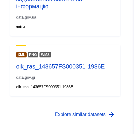
інформацію
data.gov.ua
звіти
XML
PNG
WMS
oik_ras_143657FS000351-1986E
data.gov.gr
oik_ras_143657FS000351-1986E
arrow_forward
Explore similar datasets