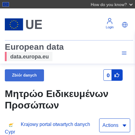
How do you know?
Login
European data
data.europa.eu
0
Zbiór danych
Μητρώο Ειδικευμένων
Προσώπων
Krajowy portal otwartych danych
Actions
Cypr