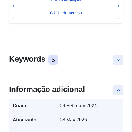
URL de acesso
Keywords
5
keyboard_arrow_down
Informação adicional
keyboard_arrow_up
Criado:
09 February 2024
Atualizado:
08 May 2026