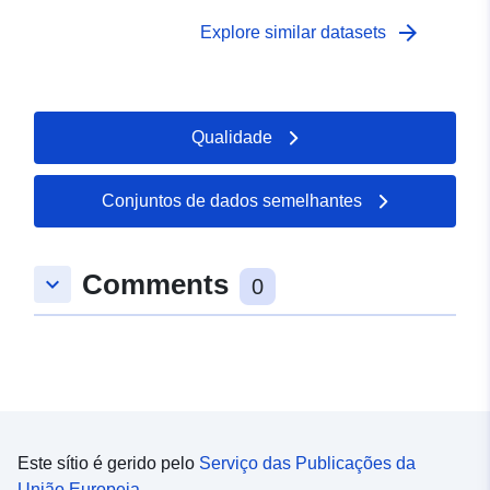
arrow_forward
Explore similar datasets
Qualidade
Conjuntos de dados semelhantes
Comments
keyboard_arrow_down
0
Este sítio é gerido pelo
Serviço das Publicações da
União Europeia