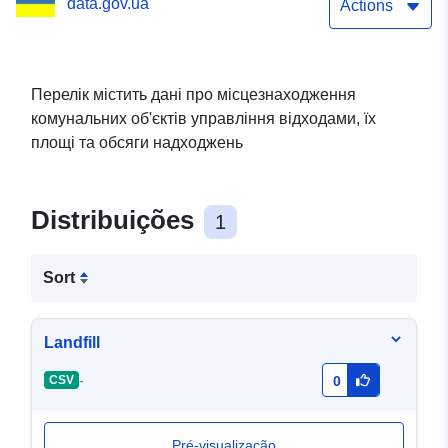
data.gov.ua
площі та обсяги
Actions
надходжень
Перелік містить дані про місцезнаходження
комунальних об'єктів управління відходами, їх
площі та обсяги надходжень
Distribuições
1
Sort
Landfill
-
CSV
0
Pré-visualização