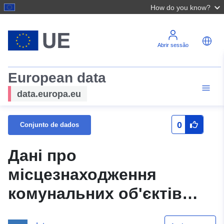
How do you know?
Abrir sessão
European data
data.europa.eu
0
Conjunto de dados
Дані про
місцезнаходження
комунальних об'єктів
управління відходами, їх