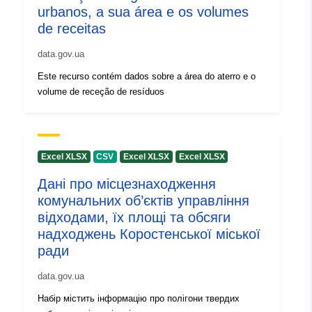
urbanos, a sua área e os volumes
Informação sobre
1.0
de receitas
a versão:
data.gov.ua
Este recurso contém dados sobre a área do aterro e o
volume de receção de resíduos
Excel XLSX
CSV
Excel XLSX
Excel XLSX
Дані про місцезнаходження
комунальних об’єктів управління
відходами, їх площі та обсяги
надходжень Коростенської міської
ради
data.gov.ua
Набір містить інформацію про полігони твердих