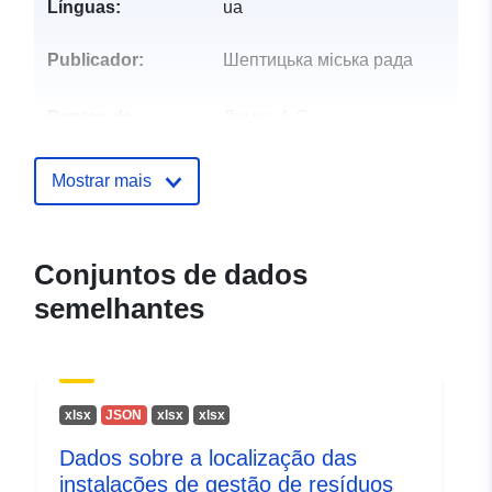
Línguas:
ua
Publicador:
Шептицька міська рада
Pontos de
Думич А.С.
contacto:
Correio eletrónico:
mailto:kvd78@ukr.net
Mostrar mais
Registo do
Acrescentado à data.europa.eu:
catálogo:
28 July 2026
Conjuntos de dados
Atualizado em data.europa.eu:
semelhantes
29 July 2026
Identificadores:
fe0e7424-f790-4a88-ab93-
47dec69a9c05
хlsx
JSON
хlsx
хlsx
uriRef:
http://data.europa.eu/88u/dataset/
Dados sobre a localização das
f790-4a88-ab93-47dec69a9c05
instalações de gestão de resíduos