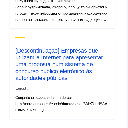
побутових відходів: рік заснування,
балансоутримувача, охорону, площу та використану
площу. Також інформацію про щоденні надходження
на полігон, зокрема: кількість та склад надходжень.
Інформацію про щоденний моніторинг якості повітря
на полігоні
[Descontinuação] Empresas que
utilizam a Internet para apresentar
uma proposta num sistema de
concurso público eletrónico às
autoridades públicas
Eurostat
Conjunto de dados substituído por:
http://data.europa.eu/euodp/data/dataset/3Mc7UnNWW
C8NpDSR7rQEQ