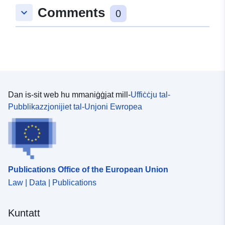
50.202739 ] ]
Comments
keyboard_arrow_down
0
Tip:
Polygon
uriRef:
http://data.europa.eu/88u/dataset/
e940-16f9-7a5c-345c853d3869
Dan is-sit web hu mmaniġġjat mill-
Uffiċċju tal-
Pubblikazzjonijiet tal-Unjoni Ewropea
Publications Office of the European Union
Law | Data | Publications
Kuntatt