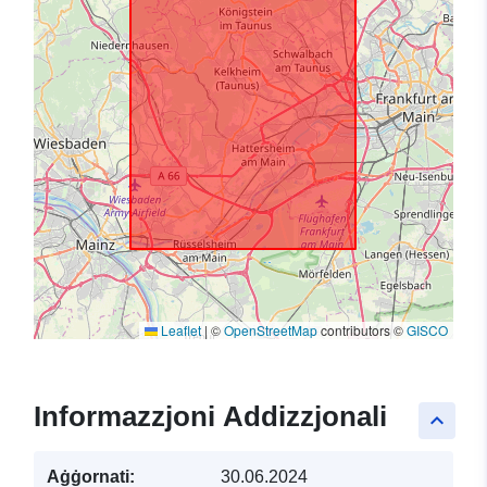
Leaflet
|
©
OpenStreetMap
contributors ©
GISCO
Informazzjoni Addizzjonali
keyboard_arrow_up
Aġġornati:
30.06.2024