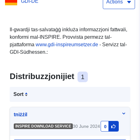
GDI-DE
Actions
Il-gwardji tas-salvataġġ inkluża informazzjoni fattwali,
konformi mal-INSPIRE. Provvista permezz tal-
pjattaforma
www.gdi-inspireumsetzer.de
- Servizz tal-
GDI-Südhessen.:
Distribuzzjonijiet
1
Sort
tniżżil
30 June 2024
INSPIRE DOWNLOAD SERVICE
0