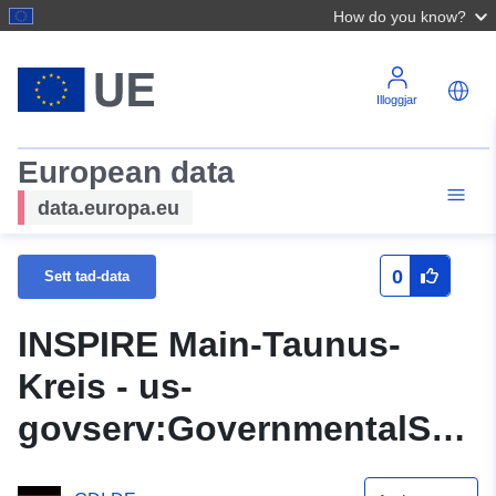
How do you know?
Illoggjar
European data
data.europa.eu
0
Sett tad-data
INSPIRE Main-Taunus-
Kreis - us-
govserv:GovernmentalServi
- OGC API Karatteristiċi