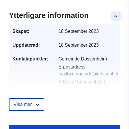
Ytterligare information
keyboard_arrow_up
Skapat:
18 September 2023
Uppdaterad:
18 September 2023
Kontaktpunkter:
Gemeinde Dossenheim
E-postadress:
mailto:gemeinde@dossenheim.de
Adress:
Rathausplatz 1,
Dossenheim, 69221, Deutschland
Webbadress:
http://dossenheim.de
Visa mer
Katalogregister:
Läggs till i data.europa.eu:
13
December 2025