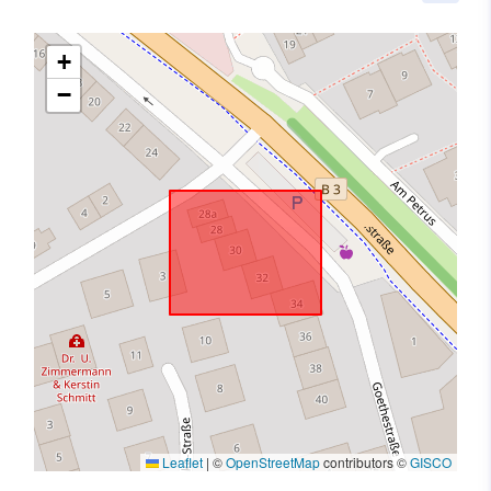
+
−
Leaflet
|
©
OpenStreetMap
contributors ©
GISCO