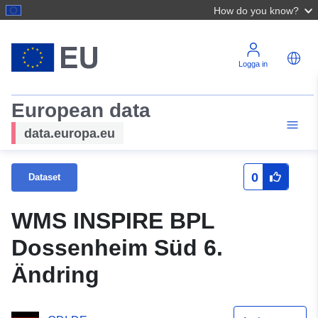
How do you know?
Logga in
European data
data.europa.eu
0
Dataset
WMS INSPIRE BPL
Dossenheim Süd 6.
Ändring