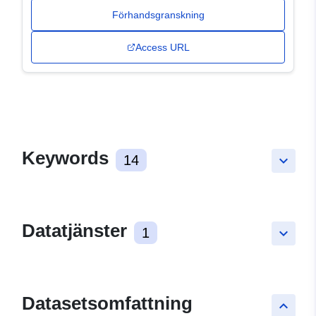
Förhandsgranskning
Access URL
Keywords
14
keyboard_arrow_down
Datatjänster
1
keyboard_arrow_down
Datasetsomfattning
keyboard_arrow_up