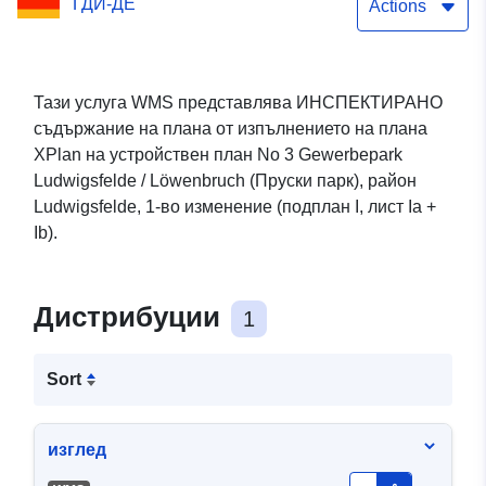
ГДИ-ДЕ
парк), район
Actions
Ludwigsfelde, първо
изменение (подплан I,
Тази услуга WMS представлява ИНСПЕКТИРАНО
съдържание на плана от изпълнението на плана
лист Ia+Ib) (WMS)
XPlan на устройствен план No 3 Gewerbepark
Ludwigsfelde / Löwenbruch (Пруски парк), район
Ludwigsfelde, 1-во изменение (подплан I, лист Ia +
Ib).
Дистрибуции
1
Sort
изглед