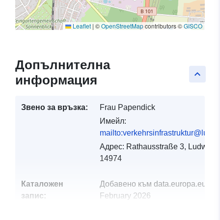
Leaflet
|
©
OpenStreetMap
contributors ©
GISCO
Допълнителна
keyboard_arrow_up
информация
Звено за връзка:
Frau Papendick
Имейл:
mailto:verkehrsinfrastruktur@ludw
Адрес:
Rathausstraße 3, Ludwigsf
14974
Каталожен
Добавено към data.europa.eu:
23
запис:
February 2026
Актуализирана на data.europa.eu