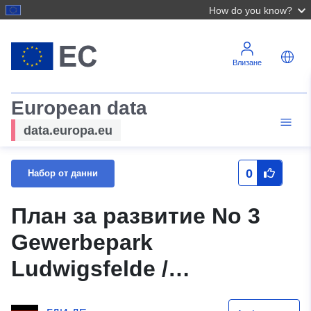
How do you know?
Влизане
European data
data.europa.eu
0
Набор от данни
План за развитие No 3
Gewerbepark
Ludwigsfelde /
Löwenbruch (Пруски