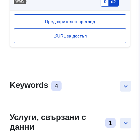
-
WMS
0
Предварителен преглед
URL за достъп
Keywords
4
keyboard_arrow_down
Услуги, свързани с
1
keyboard_arrow_down
данни