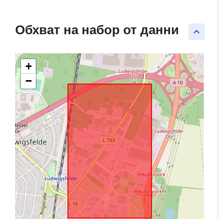
Обхват на набор от данни
keyboard_arrow_up
+
−