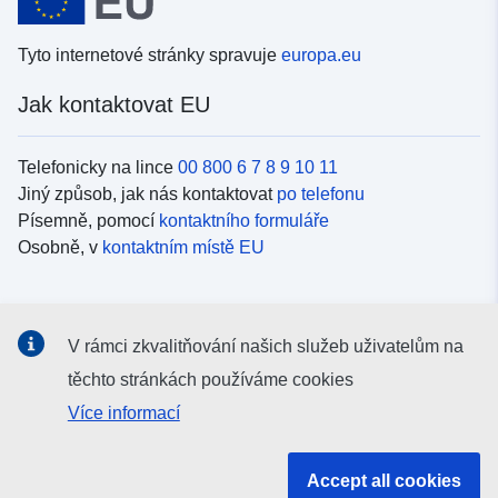
Tyto internetové stránky spravuje
europa.eu
Jak kontaktovat EU
Telefonicky na lince
00 800 6 7 8 9 10 11
Jiný způsob, jak nás kontaktovat
po telefonu
Písemně, pomocí
kontaktního formuláře
Osobně, v
kontaktním místě EU
Sociální média
V rámci zkvalitňování našich služeb uživatelům na
Vyhledávání informačních kanálů EU v
sociálních médiích
těchto stránkách používáme cookies
Více informací
Orgány a instituce EU
Accept all cookies