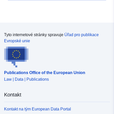
Typ:
Polygon
Je v souladu s:
Datový zdroj:
http://data.europa.eu/eli/reg/2009/
Tyto internetové stránky spravuje
Úřad pro publikace
uriRef:
http://data.europa.eu/88u/dataset/
Evropské unie
b254-4941-a015-f7d4e8a3782a
Publications Office of the European Union
Law | Data | Publications
Kontakt
Kontakt na tým European Data Portal