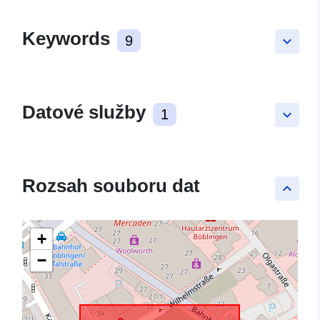
Keywords
9
keyboard_arrow_down
Datové služby
1
keyboard_arrow_down
Rozsah souboru dat
keyboard_arrow_up
+
−