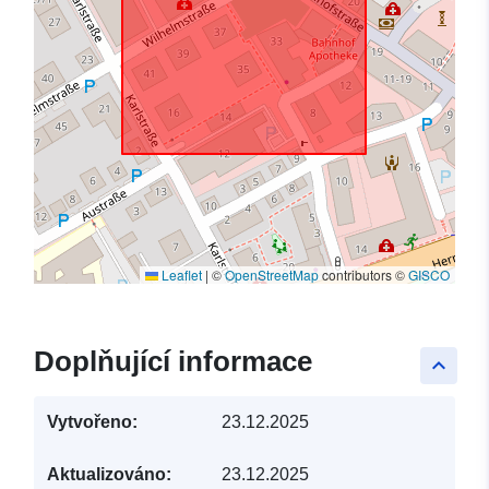
Leaflet
|
©
OpenStreetMap
contributors ©
GISCO
Doplňující informace
keyboard_arrow_up
Vytvořeno:
23.12.2025
Aktualizováno:
23.12.2025