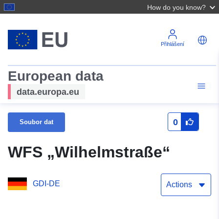
How do you know?
Přihlášení
European data
data.europa.eu
0
Soubor dat
WFS „Wilhelmstraße“
GDI-DE
Actions