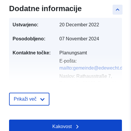
Dodatne informacije
keyboard_arrow_up
Ustvarjeno:
20 December 2022
Posodobljeno:
07 November 2024
Kontaktne točke:
Planungsamt
E-pošta:
mailto:gemeinde@edewecht.de
Naslov:
Rathausstraße 7,
Edewecht, 26188, Deutschland
Katalog:
https://edewecht.de/
Prikaži več
Katalogski zapis:
Dodano v data.europa.eu:
23 Febr
2026
Posodobljeno na spletišču Data.e
Kakovost
25 April 2026