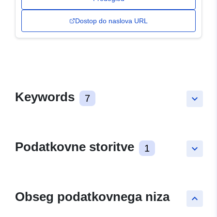
Dostop do naslova URL
Keywords
7
keyboard_arrow_down
Podatkovne storitve
1
keyboard_arrow_down
Obseg podatkovnega niza
keyboard_arrow_up