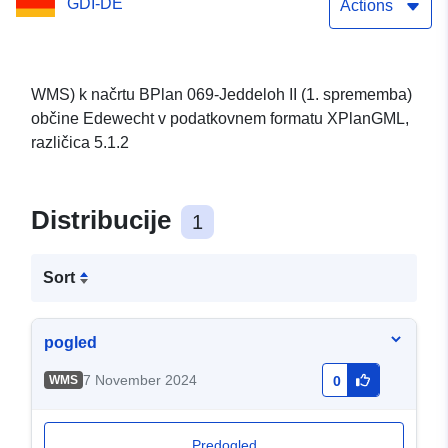
GDI-DE
Actions
WMS) k načrtu BPlan 069-Jeddeloh II (1. sprememba)
občine Edewecht v podatkovnem formatu XPlanGML,
različica 5.1.2
Distribucije
1
Sort
pogled
7 November 2024
WMS
0
Predogled