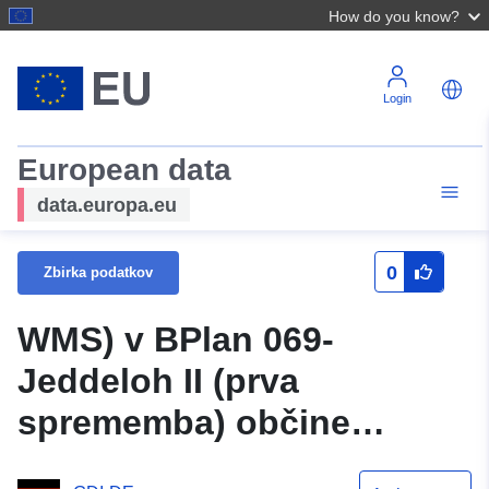
How do you know?
Login
European data
data.europa.eu
0
Zbirka podatkov
WMS) v BPlan 069-
Jeddeloh II (prva
sprememba) občine
Edewecht