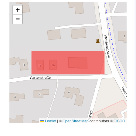
+
−
Leaflet
|
©
OpenStreetMap
contributors ©
GISCO