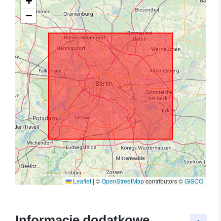
+
−
Leaflet
|
©
OpenStreetMap
contributors ©
GISCO
Informacje dodatkowe