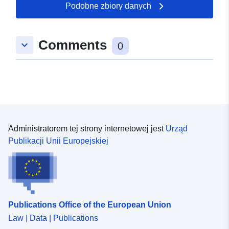
Podobne zbiory danych
52.3284 ], [ 13.079, 52.3284
], [ 13.079, 52.6877 ] ]
Typ:
Polygon
Comments
keyboard_arrow_down
0
Zasoby
przestrzenne:
Identyfikatory:
https://registry.gdi-
de.org/id/de.be.csw/aea163e6-
3c77-36d6-a020-
Administratorem tej strony internetowej jest
Urząd
8cce45565e5a
Publikacji Unii Europejskiej
uriRef:
http://data.europa.eu/88u/dataset/
5506-37cb-9201-6c62fdcc7d2f
Publications Office of the European Union
Law | Data | Publications