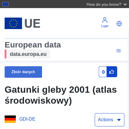
How do you know?
Login
European data
data.europa.eu
0
Zbiór danych
Gatunki gleby 2001 (atlas
środowiskowy)
GDI-DE
Actions