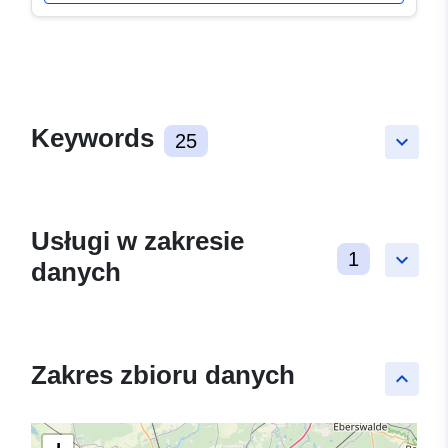
Keywords
25
keyboard_arrow_down
Usługi w zakresie
1
keyboard_arrow_down
danych
Zakres zbioru danych
keyboard_arrow_up