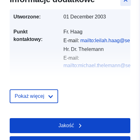
keyboard_arrow_up
Utworzone:
01 December 2003
Punkt
Fr. Haag
kontaktowy:
E-mail:
mailto:leilah.haag@senstad
Hr. Dr. Thelemann
E-mail:
mailto:michael.thelemann@senmvk
Zapis katalogu:
Dodany do data.europa.eu:
21
February 2026
Pokaż więcej
Zaktualizowano dane.europa.eu:
25 April 2026
Przestrzenne:
Współrzędne:
[ [ 13.079,
Jakość
52.6877 ], [ 13.7701,
52.6877 ], [ 13.7701,