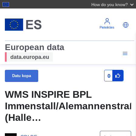
How do you know?
Pieteikties
European data
data.europa.eu
0
Datu kopa
WMS INSPIRE BPL
Immenstall/Alemannenstraß
(Halle
Gündringen/Schietingen)