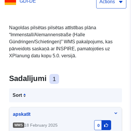
GDI-DE
Sistēmas Prasības
Actions
Nagoldas pilsētas pilsētas attīstības plāna
“Immenstall/Alemannenstraße (Halle
Gündringen/Schietingen)” WMS pakalpojums, kas
pārveidots saskaņā ar INSPIRE, pamatojoties uz
XPlanung datu kopu 5.0. versijā.
Sadalījumi
1
Sort
apskatīt
18 February 2025
WMS
0