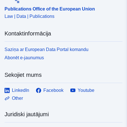
uriRef:
http://data.europa.eu/88u/dataset/
Publications Office of the European Union
9c79-4995-8c42-5f8aded25d84
Law | Data | Publications
Kontaktinformācija
Saziņa ar European Data Portal komandu
Abonēt e-jaunumus
Sekojiet mums
LinkedIn
Facebook
Youtube
Other
Juridiski jautājumi