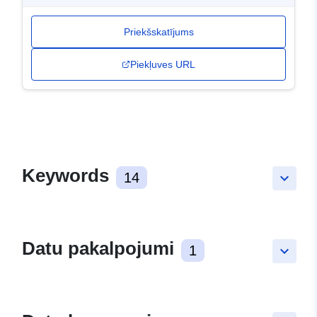
Priekšskatījums
Piekļuves URL
Keywords
14
keyboard_arrow_down
Datu pakalpojumi
1
keyboard_arrow_down