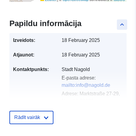
Papildu informācija
keyboard_arrow_up
Izveidots:
18 February 2025
Atjaunot:
18 February 2025
Kontaktpunkts:
Stadt Nagold
E-pasta adrese:
mailto:info@nagold.de
Adrese:
Marktstraße 27-29,
Nagold, 72202,
Deutschland
URL:
http://www.nagold.de
Rādīt vairāk
Kataloga
Pievienots data.europa.eu:
21 Feb