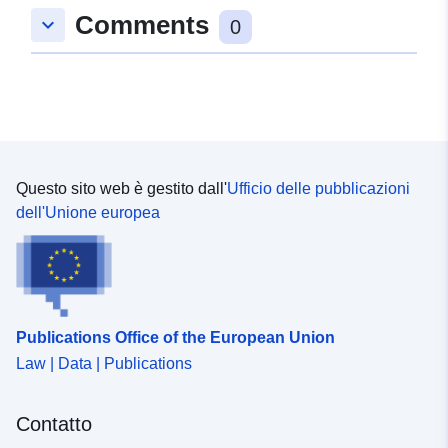
Comments
keyboard_arrow_down
Tipo:
Polygon
0
Risorsa spaziale:
Identificatori:
https://registry.gdi-
de.org/id/de.bb.metadata/fe8ba3c7
39a2-40d7-92d6-9a45d4b4eb07
Questo sito web è gestito dall'
Ufficio delle pubblicazioni
dell'Unione europea
uriRef:
http://data.europa.eu/88u/dataset/
39a2-40d7-92d6-9a45d4b4eb07
Publications Office of the European Union
Law | Data | Publications
Contatto