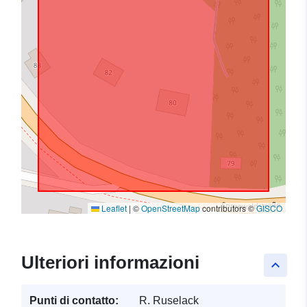
Leaflet
|
©
OpenStreetMap
contributors ©
GISCO
Ulteriori informazioni
keyboard_arrow_up
Punti di contatto:
R. Ruselack