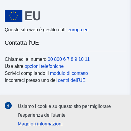
Questo sito web è gestito dall'
europa.eu
Contatta l’UE
Chiamaci al numero
00 800 6 7 8 9 10 11
Usa altre
opzioni telefoniche
Scrivici compilando il
modulo di contatto
Incontraci presso uno dei
centri dell'UE
Social media
Usiamo i cookie su questo sito per migliorare
Cerca i
canali social
l'esperienza dell'utente
Maggiori informazioni