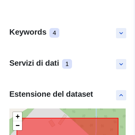
Keywords
4
keyboard_arrow_down
Servizi di dati
1
keyboard_arrow_down
Estensione del dataset
keyboard_arrow_up
+
−