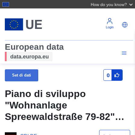
How do you know?
Login
European data
data.europa.eu
0
Set di dati
Piano di sviluppo
"Wohnanlage
Spreewaldstraße 79-82"
(WFS)