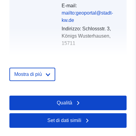
E-mail:
mailto:geoportal@stadt-
kw.de
Indirizzo:
Schlossstr. 3,
Königs Wusterhausen,
15711
Registro del
Aggiunta a data.europa.eu:
23
catalogo:
February 2026
Mostra di più
Aggiornato su data.europa.eu:
03 April 2026
Spaziale:
Coordinate:
[ [ 13.6381,
Qualità
52.2583 ], [ 13.6399,
52.2583 ], [ 13.6399,
52.2572 ], [ 13.6381,
Set di dati simili
52.2572 ], [ 13.6381,
52.2583 ] ]