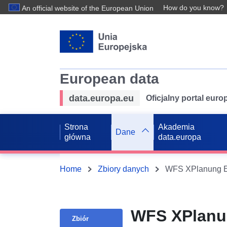
How do you know?
An official website of the European Union
European data
data.europa.eu
Oficjalny portal eur
Strona
Akademia
Dane
główna
data.europa
Home
Zbiory danych
WFS XPlanung Ess
WFS XPlanung
Zbiór