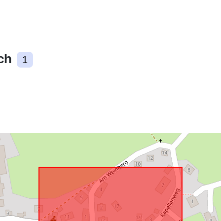
Zasoby
ch
przestrzenne
1
Zgodne z:
uriRef: