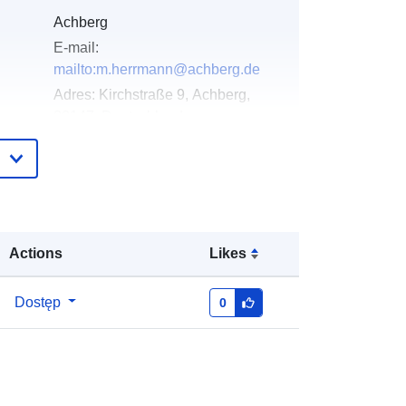
Achberg
E-mail:
mailto:m.herrmann@achberg.de
Adres:
Kirchstraße 9, Achberg,
88147, Deutschland
URL:
http://www.achberg.de
gu:
Dodany do data.europa.eu:
23
February 2026
Zaktualizowano dane.europa.eu:
25
Actions
Likes
April 2026
Dostęp
0
:
Współrzędne:
[ [ 9.7152013,
47.616046 ], [ 9.7183087,
47.616046 ], [ 9.7183087,
47.6141489 ], [ 9.7152013,
47.6141489 ], [ 9.7152013,