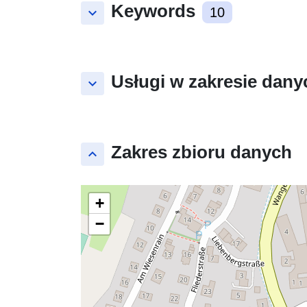
Keywords
keyboard_arrow_down
10
Usługi w zakresie dany
keyboard_arrow_down
Zakres zbioru danych
keyboard_arrow_up
+
−