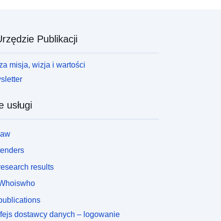
rzędzie Publikacji
a misja, wizja i wartości
letter
e usługi
law
tenders
esearch results
Whoiswho
ublications
rfejs dostawcy danych – logowanie