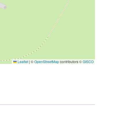
Leaflet
|
©
OpenStreetMap
contributors ©
GISCO