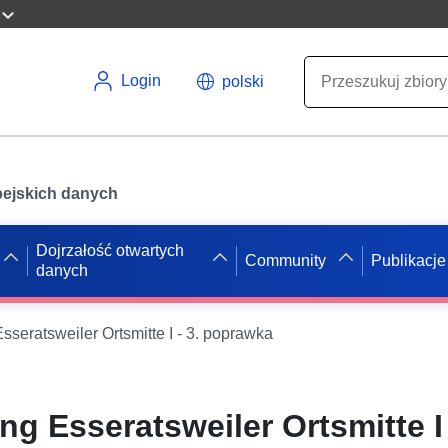
Login
polski
opejskich danych
Dojrzałość otwartych
Community
Publikacje
danych
eratsweiler Ortsmitte I - 3. poprawka
 Esseratsweiler Ortsmitte I 