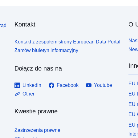
Kontakt
O U
ząd
Nasz
Kontakt z zespołem strony European Data Portal
News
Zamów biuletyn informacyjny
Inn
Dołącz do nas na
EU 
LinkedIn
Facebook
Youtube
EU 
Other
EU r
Kwestie prawne
EU 
EU p
Zastrzeżenia prawne
Inte