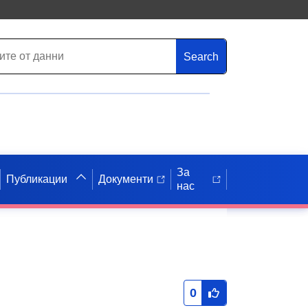
Search
За
Публикации
Документи
нас
0