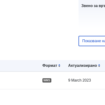
Звено за вр
Показване н
Каталожен
запис:
Формат
Актуализирано
Пространст
9 March 2023
WMS
: