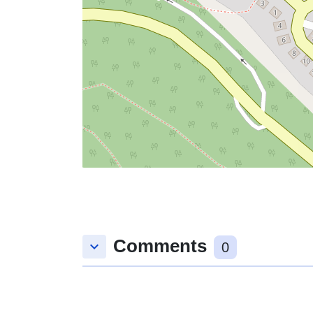
Comments
keyboard_arrow_down
0