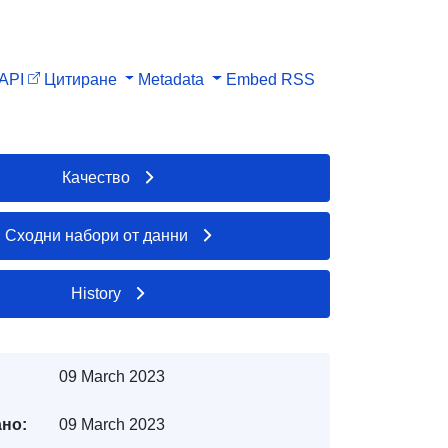
API
Цитиране
Metadata
Embed
RSS
Качество
Сходни набори от данни
History
09 March 2023
но:
09 March 2023