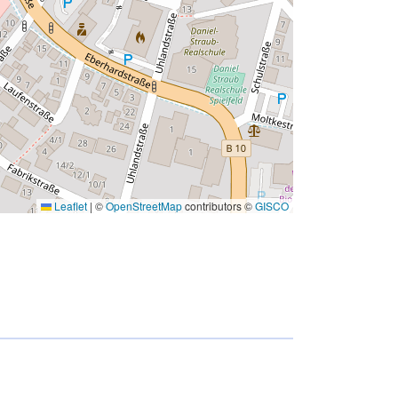
Leaflet
|
©
OpenStreetMap
contributors ©
GISCO