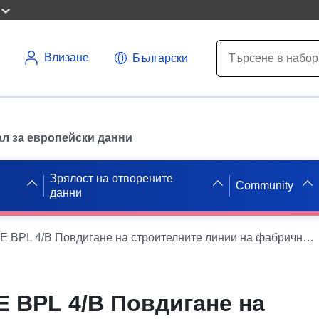
Влизане
Български
л за европейски данни
Зрялост на отворените
Community
данни
WMS INSPIRE BPL 4/B Повдигане на строителните линии на фабричния път
 BPL 4/B Повдигане на