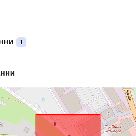
Пространст
ресурс:
анни
1
uriRef:
анни