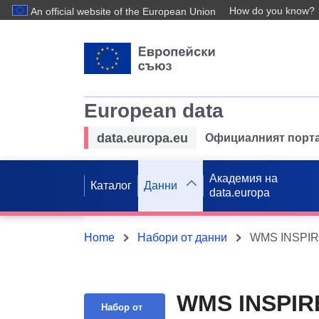
How do you know?
An official website of the European Union
European data
data.europa.eu
Официалният порта
Академия на
Каталог
Данни
data.europa
Home
Набори от данни
WMS INSPIRE
Набор от