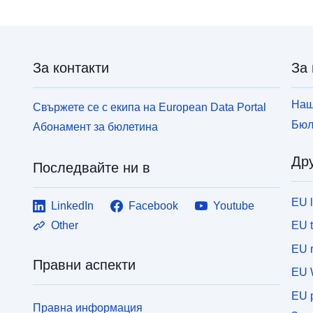
За контакти
За 
Наш
Свържете се с екипа на European Data Portal
Бюл
Абонамент за бюлетина
Дру
Последвайте ни в
EU 
LinkedIn
Facebook
Youtube
EU 
Other
EU r
Правни аспекти
EU 
EU p
Правна информация