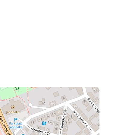
48.6178105 ] ]
Тип:
Polygon
вен
http://data.europa.eu/88u/dataset/fe9
16bf0-768e-4ec5-8fe6-
d2d9a33d11a2