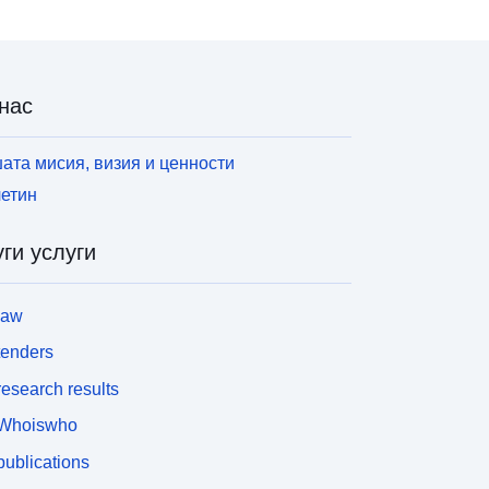
нас
ата мисия, визия и ценности
етин
ги услуги
law
tenders
esearch results
Whoiswho
ublications