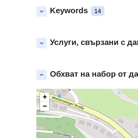
Keywords
keyboard_arrow_down
14
Услуги, свързани с д
keyboard_arrow_down
Обхват на набор от д
keyboard_arrow_up
+
−