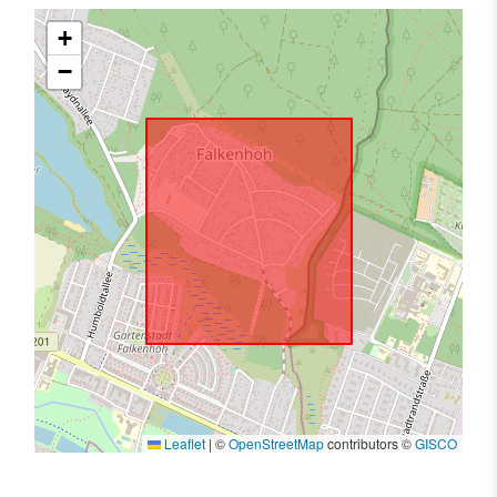
+
−
Leaflet
|
©
OpenStreetMap
contributors ©
GISCO