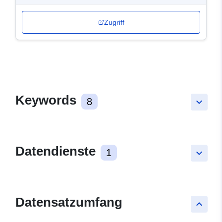
Zugriff
Keywords
8
keyboard_arrow_down
Datendienste
1
keyboard_arrow_down
Datensatzumfang
keyboard_arrow_up