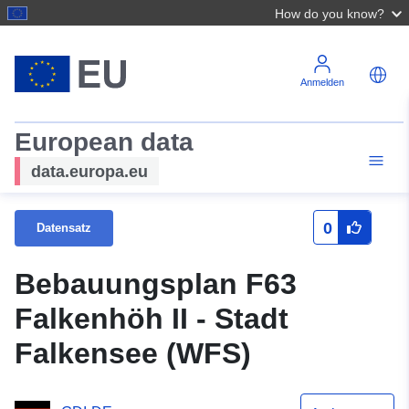
How do you know?
Anmelden
European data
data.europa.eu
0
Datensatz
Bebauungsplan F63
Falkenhöh II - Stadt
Falkensee (WFS)