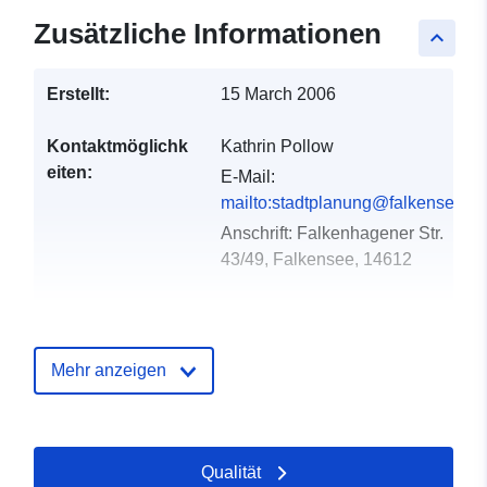
Zusätzliche Informationen
keyboard_arrow_up
Erstellt:
15 March 2006
Kontaktmöglichk
Kathrin Pollow
eiten:
E-Mail:
mailto:stadtplanung@falkensee.d
Anschrift:
Falkenhagener Str.
43/49, Falkensee, 14612
Verzeichnis der
Zu data.europa.eu hinzugefügt:
Kataloge:
23 February 2026
Mehr anzeigen
Aktualisiert auf data.europa.eu:
25 April 2026
Gebiet:
Koordinaten:
[ [ 13.1349,
Qualität
52.5712 ], [ 13.1508,