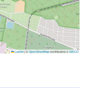
Leaflet
|
©
OpenStreetMap
contributors ©
GISCO