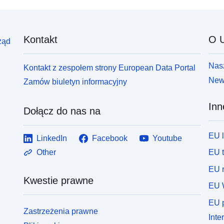
Kontakt
O U
ząd
Nasz
Kontakt z zespołem strony European Data Portal
News
Zamów biuletyn informacyjny
Inn
Dołącz do nas na
EU 
LinkedIn
Facebook
Youtube
EU 
Other
EU r
Kwestie prawne
EU 
EU p
Zastrzeżenia prawne
Inte