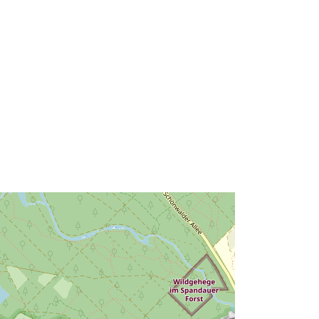
y:
https://registry.gdi-
de.org/id/de.bb.metadata/fe97c950-
bdea-4655-ae5a-7c84c8975c4d
http://data.europa.eu/88u/dataset/fe9
7c950-bdea-4655-ae5a-
7c84c8975c4d~~1