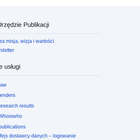
rzędzie Publikacji
a misja, wizja i wartości
letter
e usługi
law
tenders
esearch results
Whoiswho
ublications
rfejs dostawcy danych – logowanie