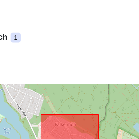
Identyfikator
ch
1
uriRef: