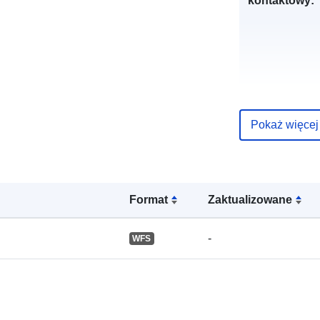
kontaktowy:
Zapis katalo
Pokaż więcej
Przestrzenne
Format
Zaktualizowane
-
WFS
Zasoby
przestrzenne