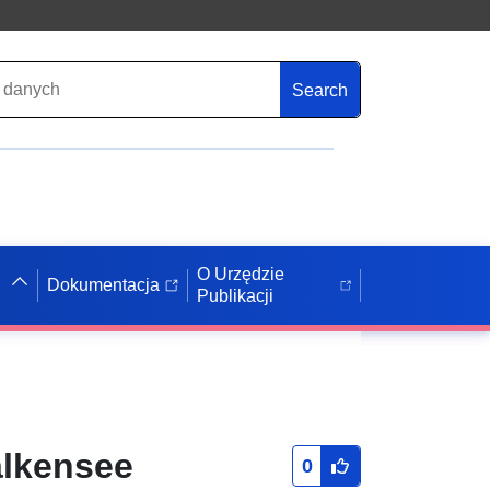
Search
O Urzędzie
Dokumentacja
Publikacji
alkensee
0