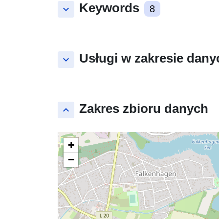
Keywords
keyboard_arrow_down
8
Usługi w zakresie dany
keyboard_arrow_down
Zakres zbioru danych
keyboard_arrow_up
+
−