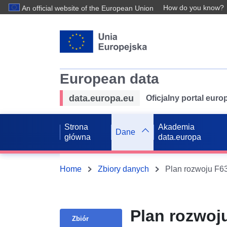
How do you know?
An official website of the European Union
European data
data.europa.eu
Oficjalny portal eur
Strona
Akademia
Dane
główna
data.europa
Home
Zbiory danych
Plan rozwoju F63
Plan rozwoju
Zbiór