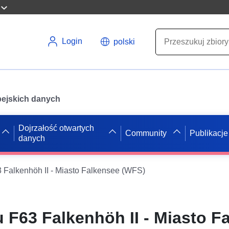
Login
polski
opejskich danych
Dojrzałość otwartych
Community
Publikacje
danych
 Falkenhöh II - Miasto Falkensee (WFS)
 F63 Falkenhöh II - Miasto F