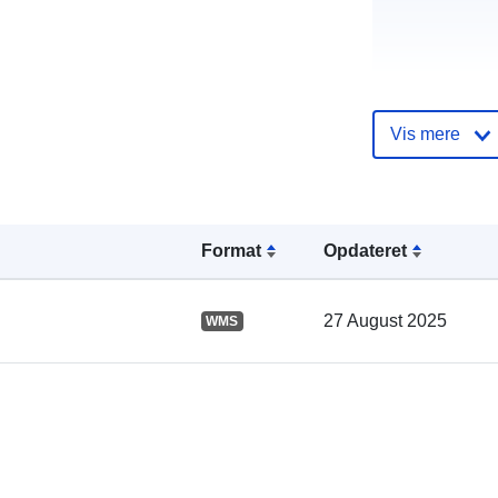
Vis mere
Fortegnelse 
kataloger:
Format
Opdateret
Fysiske:
27 August 2025
WMS