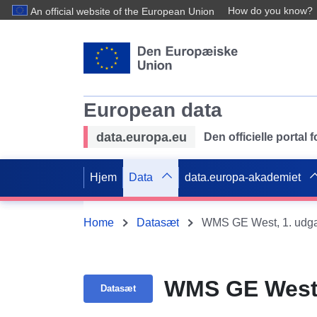
How do you know?
An official website of the European Union
European data
data.europa.eu
Den officielle portal
Hjem
Data
data.europa-akademiet
Home
Datasæt
WMS GE West, 1. udgav
WMS GE West, 
Datasæt