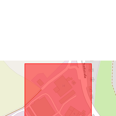
Rumlig
ressource:
Svarer til:
uriRef: