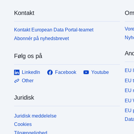
Kontakt
Om
Vore
Kontakt European Data Portal-teamet
Nyh
Abonnér på nyhedsbrevet
And
Følg os på
EU 
LinkedIn
Facebook
Youtube
EU 
Other
EU r
Juridisk
EU 
EU p
Juridisk meddelelse
Data
Cookies
Tilgængelighed