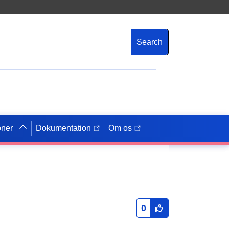
Search
oner
Dokumentation
Om os
0