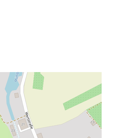
Ressource:
http://data.europa.eu/eli/reg/2009/97
6
http://data.europa.eu/88u/dataset/fe9
8090d-62a0-43e1-afbd-
6230ae26de89