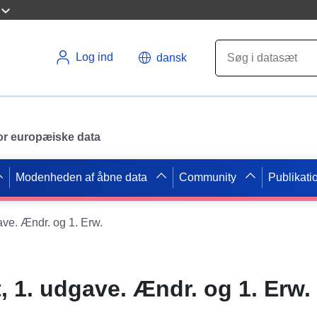
Log ind
dansk
 for europæiske data
Modenheden af åbne data
Community
Publikati
e. Ændr. og 1. Erw.
1. udgave. Ændr. og 1. Erw.