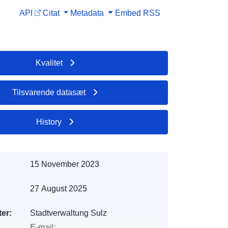
API
Citat
Metadata
Embed
RSS
Kvalitet
Tilsvarende datasæt
History
15 November 2023
27 August 2025
er:
Stadtverwaltung Sulz
E-mail: