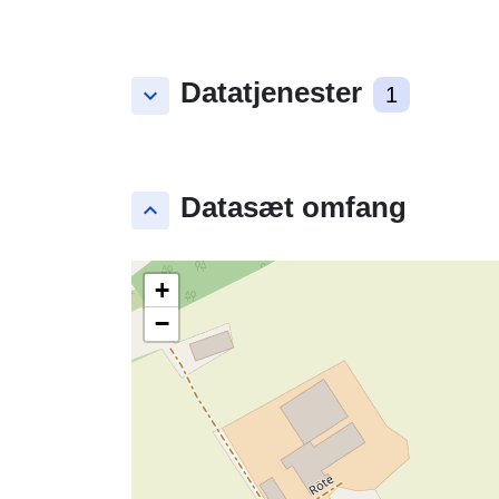
Datatjenester
keyboard_arrow_down
1
Datasæt omfang
keyboard_arrow_up
+
−