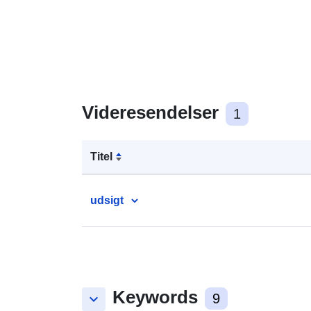
Videresendelser
1
Titel
udsigt
Keywords
keyboard_arrow_down
9