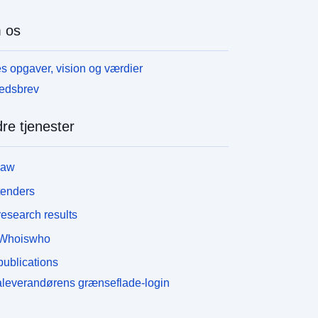
 os
s opgaver, vision og værdier
edsbrev
re tjenester
law
tenders
esearch results
Whoiswho
ublications
leverandørens grænseflade-login