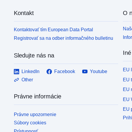
Kontakt
O 
Naše
Kontaktovať tím European Data Portal
Info
Registrovať sa na odber informačného bulletinu
Iné
Sledujte nás na
EU 
LinkedIn
Facebook
Youtube
EU 
Other
EU r
Právne informácie
EU 
EU p
Právne upozornenie
Prih
Súbory cookies
Prístupnosť