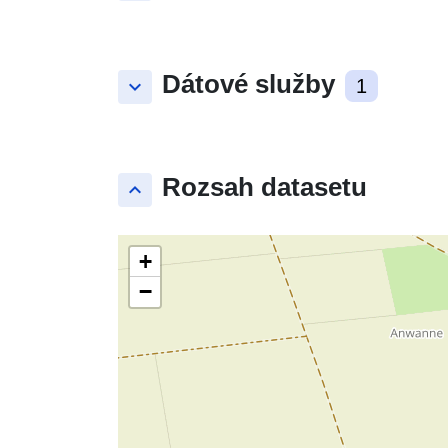
Dátové služby
keyboard_arrow_down
1
Rozsah datasetu
keyboard_arrow_up
+
−