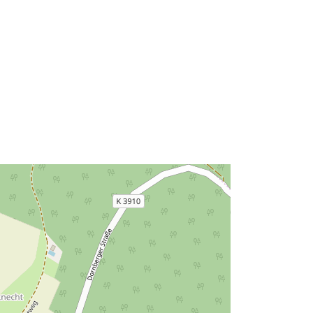
Typ:
Polygon
Zdroj:
http://data.europa.eu/eli/reg/2009/97
6
http://data.europa.eu/88u/dataset/fe9
c7da0-697c-473e-aa0b-
c8a3dba785a8