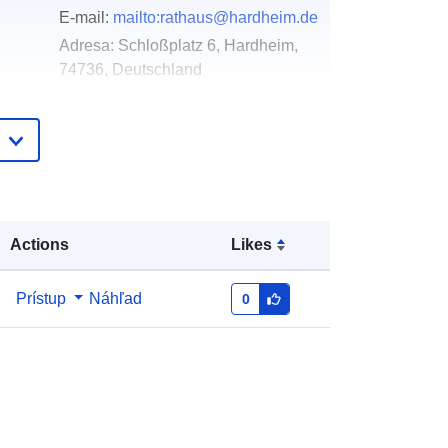
E-mail:
mailto:rathaus@hardheim.de
Adresa:
Schloßplatz 6, Hardheim,
74736, Deutschland
Adresa URL:
http://www.hardheim.de
Pridané k údajom.europa.eu:
21 February
2026
Aktualizované na základe údajov.europa.eu:
Actions
Likes
25 April 2026
Prístup
Náhľad
0
Súradnice:
[ [ 9.4263193,
49.6277048 ], [ 9.4300706,
49.6277048 ], [ 9.4300706,
49.6235807 ], [ 9.4263193,
49.6235807 ], [ 9.4263193,
49.6277048 ] ]