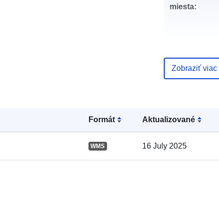
miesta:
Zobraziť viac
Katalógový
záznam:
Formát
Aktualizované
16 July 2025
WMS
Zemepisné
pokrytie: