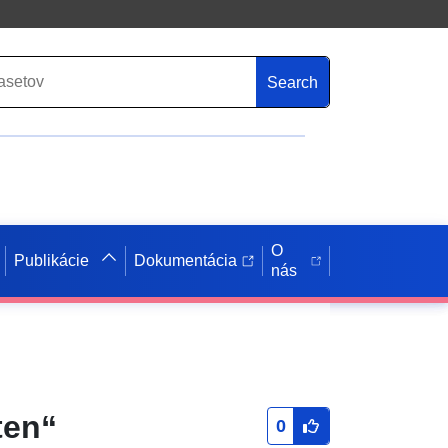
Search
O
Publikácie
Dokumentácia
nás
ten“
0