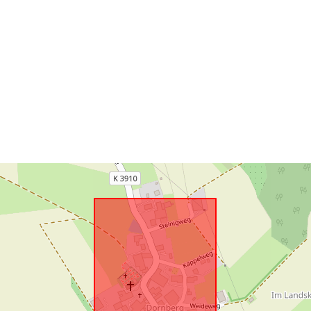
Priestorové
zdroje:
Zodpovedá:
uriRef: