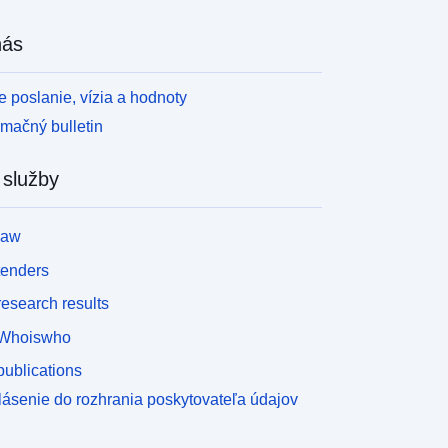
nás
 poslanie, vízia a hodnoty
rmačný bulletin
 služby
law
tenders
esearch results
Whoiswho
ublications
lásenie do rozhrania poskytovateľa údajov