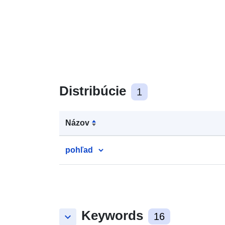
Distribúcie
1
Názov
pohľad
Keywords
keyboard_arrow_down
16