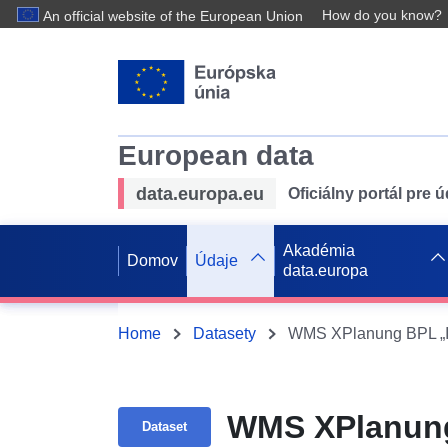
How do you know?
An official website of the European Union
European data
data.europa.eu
Oficiálny portál pre 
Akadémia
Domov
Údaje
data.europa
Home
Datasety
WMS XPlanung BPL „I
WMS XPlanung
Dataset