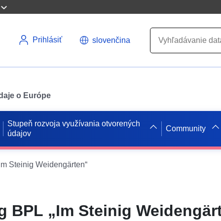
Prihlásiť
slovenčina
údaje o Európe
Stupeň rozvoja využívania otvorených
Community
údajov
m Steinig Weidengärten“
 BPL „Im Steinig Weidengär