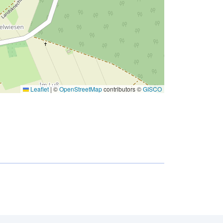
Leaflet
|
©
OpenStreetMap
contributors ©
GISCO