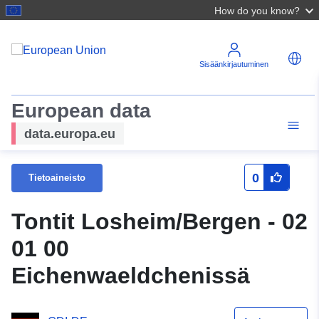
How do you know?
Sisäänkirjautuminen
European data
data.europa.eu
0
Tietoaineisto
Tontit Losheim/Bergen - 02
01 00
Eichenwaeldchenissä