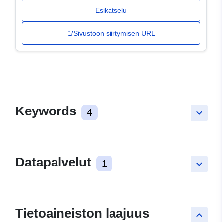
Esikatselu
Sivustoon siirtymisen URL
Keywords
4
keyboard_arrow_down
Datapalvelut
1
keyboard_arrow_down
Tietoaineiston laajuus
keyboard_arrow_up