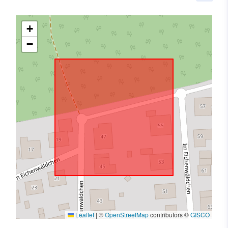
+
−
Leaflet
|
©
OpenStreetMap
contributors ©
GISCO