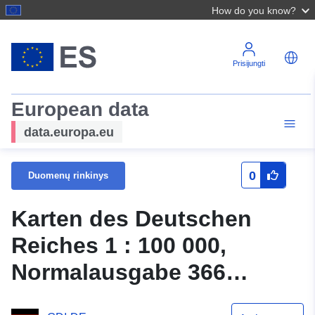
How do you know?
Prisijungti
European data
data.europa.eu
0
Duomenų rinkinys
Karten des Deutschen
Reiches 1 : 100 000,
Normalausgabe 366
Torgau