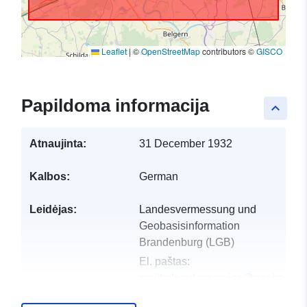
Leaflet
|
©
OpenStreetMap
contributors ©
GISCO
Papildoma informacija
keyboard_arrow_up
Atnaujinta:
31 December 1932
Kalbos:
German
Leidėjas:
Landesvermessung und
Geobasisinformation
Brandenburg (LGB)
El. paštas:
mailto:kundenservice@geobasis-
bb.de