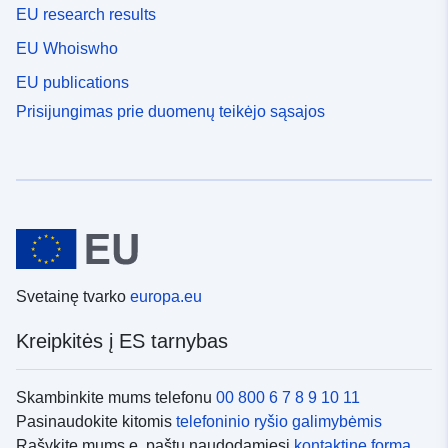
EU research results
EU Whoiswho
EU publications
Prisijungimas prie duomenų teikėjo sąsajos
Svetainę tvarko
europa.eu
Kreipkitės į ES tarnybas
Skambinkite mums telefonu
00 800 6 7 8 9 10 11
Pasinaudokite kitomis
telefoninio ryšio galimybėmis
Rašykite mums e. paštu naudodamiesi
kontaktine forma