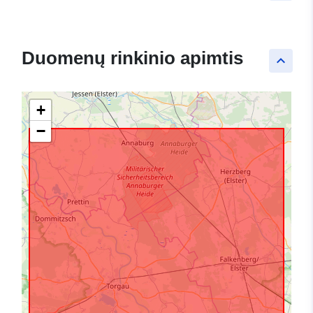
Duomenų rinkinio apimtis
keyboard_arrow_up
+
−