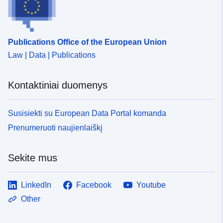
Identifikatoriai:
https://registry.gdi-
de.org/id/de.bb.metadata/fea41379
053a-432a-9939-44ce0918db66
Publications Office of the European Union
uriRef:
http://data.europa.eu/88u/dataset/
Law | Data | Publications
053a-432a-9939-44ce0918db66
Kontaktiniai duomenys
Kaupimo
unknown
periodiškumas:
Susisiekti su European Data Portal komanda
Prenumeruoti naujienlaiškį
Sekite mus
LinkedIn
Facebook
Youtube
Other