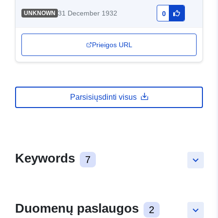
31 December 1932
UNKNOWN
0
Prieigos URL
Parsisiųsdinti visus
Keywords
7
keyboard_arrow_down
Duomenų paslaugos
2
keyboard_arrow_down