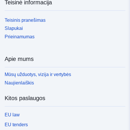
Teisinė informacija
Teisinis pranešimas
Slapukai
Prieinamumas
Apie mums
Mūsų užduotys, vizija ir vertybės
Naujienlaiškis
Kitos paslaugos
EU law
EU tenders