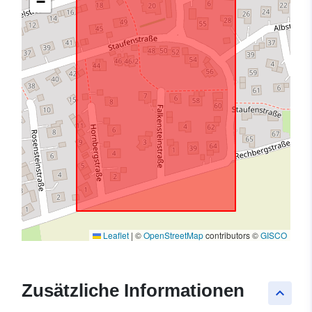
−
Leaflet
|
©
OpenStreetMap
contributors ©
GISCO
Zusätzliche Informationen
keyboard_arrow_up