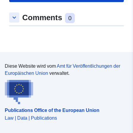
Gebiet:
Koordinaten:
[ [ 10.2424873,
Comments
keyboard_arrow_down
48.5416071 ], [ 10.2449348,
0
48.5416071 ], [ 10.2449348,
48.5393766 ], [ 10.2424873,
48.5393766 ], [ 10.2424873,
48.5416071 ] ]
Typ:
Polygon
Diese Website wird vom
Amt für Veröffentlichungen der
Räumliche
Europäischen Union
verwaltet.
Ressource:
uriRef:
http://data.europa.eu/88u/dataset/
5cab-4190-8a42-512f5934b430
Publications Office of the European Union
Law | Data | Publications