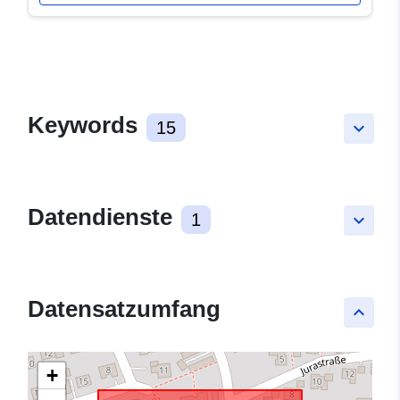
Keywords
15
keyboard_arrow_down
Datendienste
1
keyboard_arrow_down
Datensatzumfang
keyboard_arrow_up
+