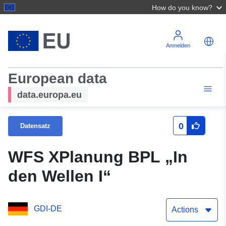
How do you know?
Anmelden
European data
data.europa.eu
0
Datensatz
WFS XPlanung BPL „In
den Wellen I“
GDI-DE
Actions