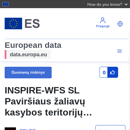
How do you know?
Prisijungti
European data
data.europa.eu
0
Duomenų rinkinys
INSPIRE-WFS SL
Paviršiaus žaliavų
kasybos teritorijų
geologija - Apibrėžta