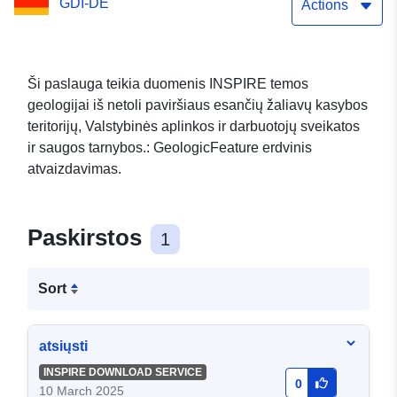
GDI-DE
funkcija - OGC WFS sąsaja
Actions
Ši paslauga teikia duomenis INSPIRE temos
geologijai iš netoli paviršiaus esančių žaliavų kasybos
teritorijų, Valstybinės aplinkos ir darbuotojų sveikatos
ir saugos tarnybos.: GeologicFeature erdvinis
atvaizdavimas.
Paskirstos
1
Sort
atsiųsti
INSPIRE DOWNLOAD SERVICE
0
10 March 2025