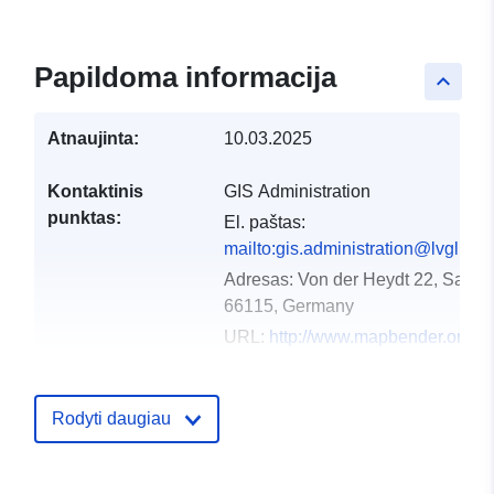
Papildoma informacija
keyboard_arrow_up
Atnaujinta:
10.03.2025
Kontaktinis
GIS Administration
punktas:
El. paštas:
mailto:gis.administration@lvgl.saa
Adresas:
Von der Heydt 22, Saarb
66115, Germany
URL:
http://www.mapbender.org
Katalogo įrašas:
Atnaujinta informacija apie duome
Rodyti daugiau
16 May 2026
Erdviniai
Koordinatės:
[ [ 6.357794,