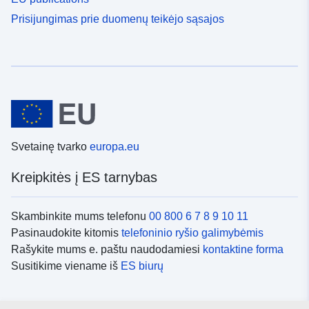
Prisijungimas prie duomenų teikėjo sąsajos
Svetainę tvarko
europa.eu
Kreipkitės į ES tarnybas
Skambinkite mums telefonu
00 800 6 7 8 9 10 11
Pasinaudokite kitomis
telefoninio ryšio galimybėmis
Rašykite mums e. paštu naudodamiesi
kontaktine forma
Susitikime viename iš
ES biurų
Socialiniai tinklai