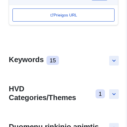
Prieigos URL
Keywords
15
keyboard_arrow_down
HVD
1
keyboard_arrow_down
Categories/Themes
Duomenų rinkinio apimtis