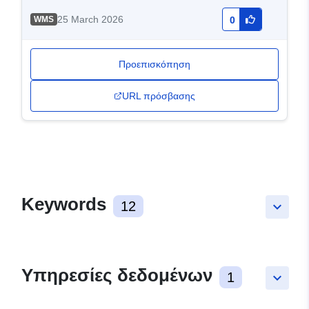
25 March 2026
WMS
0
Προεπισκόπηση
URL πρόσβασης
Keywords
12
keyboard_arrow_down
Υπηρεσίες δεδομένων
1
keyboard_arrow_down