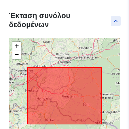
Έκταση συνόλου
keyboard_arrow_up
δεδομένων
+
−