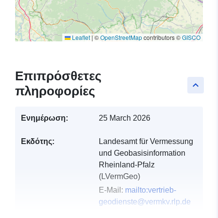
Leaflet
|
©
OpenStreetMap
contributors ©
GISCO
Επιπρόσθετες
keyboard_arrow_up
πληροφορίες
Ενημέρωση:
25 March 2026
Εκδότης:
Landesamt für Vermessung
und Geobasisinformation
Rheinland-Pfalz
(LVermGeo)
E-Mail:
mailto:vertrieb-
geodienste@vermkv.rlp.de