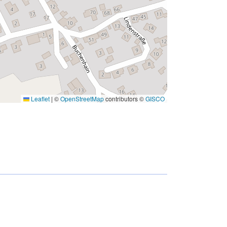
Leaflet
|
©
OpenStreetMap
contributors ©
GISCO