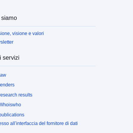
 siamo
ione, visione e valori
letter
i servizi
law
tenders
esearch results
Whoiswho
ublications
sso all'interfaccia del fornitore di dati