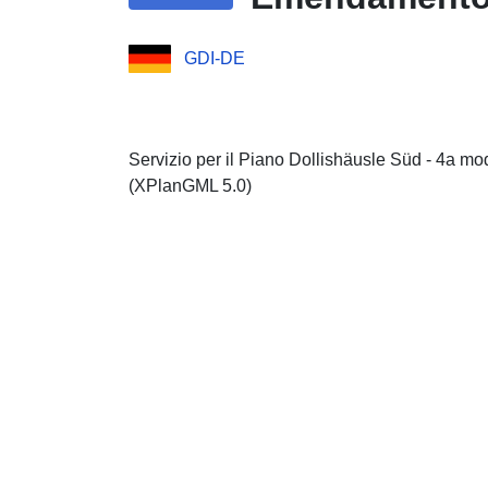
GDI-DE
Servizio per il Piano Dollishäusle Süd - 4a m
(XPlanGML 5.0)