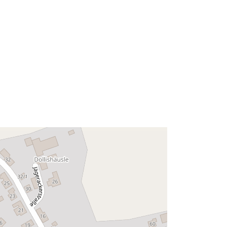
Risorsa:
http://data.europa.eu/eli/reg/2009/97
6
http://data.europa.eu/88u/dataset/fed
289ad-faa5-42a7-b817-
8df12a08c361