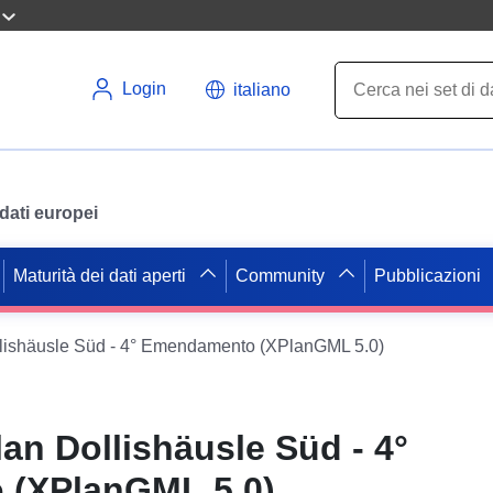
Login
italiano
i dati europei
Maturità dei dati aperti
Community
Pubblicazioni
llishäusle Süd - 4° Emendamento (XPlanGML 5.0)
lan Dollishäusle Süd - 4°
(XPlanGML 5.0)