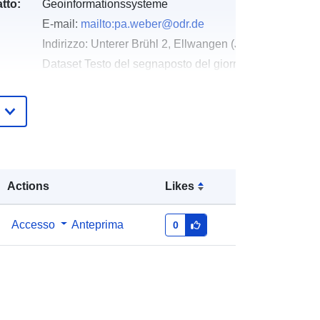
tto:
Geoinformationssysteme
E-mail:
mailto:pa.weber@odr.de
Indirizzo:
Unterer Brühl 2, Ellwangen (Jagst), 73479, 
Dataset Testo del segnaposto del giorno della risoluz
http://www.odr.de
Aggiunta a data.europa.eu:
21
February 2026
Aggiornato su data.europa.eu:
16
May 2026
Actions
Likes
Coordinate:
[ [ 9.9978661,
Accesso
Anteprima
0
48.9602723 ], [ 10.002401,
48.9602723 ], [ 10.002401,
48.9577834 ], [ 9.9978661,
48.9577834 ], [ 9.9978661,
48.9602723 ] ]
Tipo:
Polygon