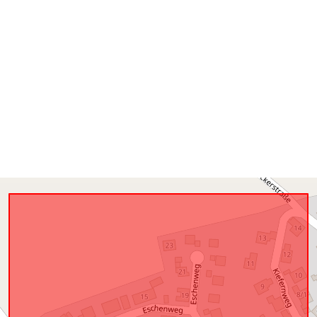
Conforme a:
uriRef: