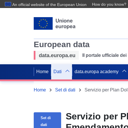
How do you know?
An official website of the European Union
European data
data.europa.eu
Il portale ufficiale de
Home
Dati
data.europa academy
Home
Set di dati
Servizio per Plan Do
Servizio per P
Set di
Emendamento 
dati