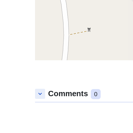
Comments
keyboard_arrow_down
0