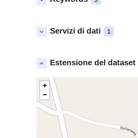
keyboard_arrow_down
Servizi di dati
keyboard_arrow_down
1
Estensione del dataset
keyboard_arrow_up
+
−