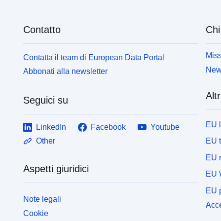
Contatto
Chi
Miss
Contatta il team di European Data Portal
News
Abbonati alla newsletter
Altr
Seguici su
EU 
LinkedIn
Facebook
Youtube
EU 
Other
EU r
Aspetti giuridici
EU 
EU p
Note legali
Acce
Cookie