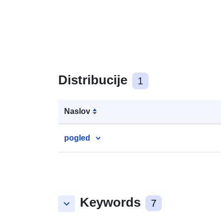
Distribucije
1
Naslov
pogled
Keywords
keyboard_arrow_down
7