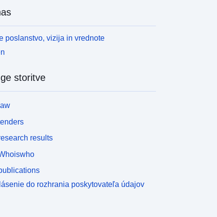
nas
 poslanstvo, vizija in vrednote
en
ge storitve
law
tenders
esearch results
Whoiswho
ublications
lásenie do rozhrania poskytovateľa údajov