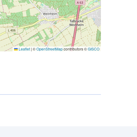
Leaflet
|
©
OpenStreetMap
contributors ©
GISCO