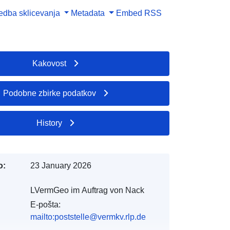
dba sklicevanja
Metadata
Embed
RSS
Kakovost
Podobne zbirke podatkov
History
o:
23 January 2026
LVermGeo im Auftrag von Nack
E-pošta:
mailto:poststelle@vermkv.rlp.de