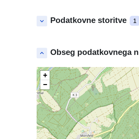
Podatkovne storitve
keyboard_arrow_down
1
Obseg podatkovnega n
keyboard_arrow_up
+
−