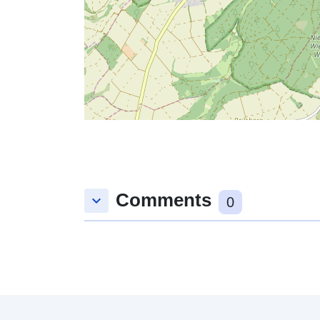
Comments
keyboard_arrow_down
0