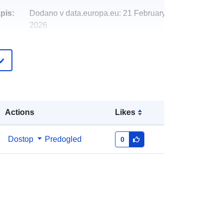
pis:
Dodano v data.europa.eu:
21 February
2026
Posodobljeno na spletišču Data.europa.eu:
25 April 2026
Usklajuje:
[ [ 7.97851, 49.76 ], [
8.02381, 49.76 ], [ 8.02381, 49.7334
], [ 7.97851, 49.7334 ], [ 7.97851,
Actions
Likes
49.76 ] ]
Tip:
Polygon
Dostop
Predogled
0
i:
http://data.europa.eu/88u/dataset/fed
29499-10c5-08f4-e6bd-
d37a2f428d0f