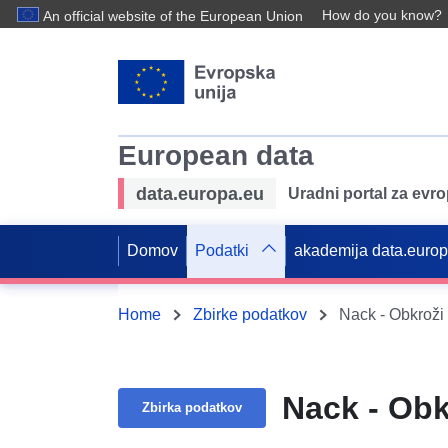
How do you know?
An official website of the European Union
European data
data.europa.eu
Uradni portal za evr
Domov
Podatki
akademija data.euro
Home
Zbirke podatkov
Nack - Obkroži
Nack - Obk
Zbirka podatkov