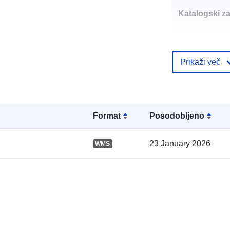
Katalogski za
Prikaži več
Prostorski:
Format
Posodobljeno
23 January 2026
WMS
Prostorski vir
uriRef: