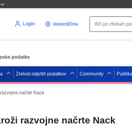
Login
slovenščina
opske podatke
pa
Zrelost odprtih podatkov
Community
Publika
 razvojne načrte Nack
roži razvojne načrte Nack