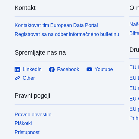
Kontakt
O 
Naše
Kontaktovať tím European Data Portal
Bilt
Registrovať sa na odber informačného bulletinu
Dru
Spremljajte nas na
EU 
LinkedIn
Facebook
Youtube
EU 
Other
EU r
Pravni pogoji
EU 
EU p
Pravno obvestilo
Prih
Piškotki
Prístupnosť