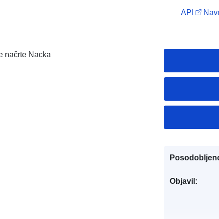
API
Nave
e načrte Nacka
Posodobljen
Objavil: