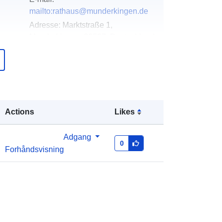
mailto:rathaus@munderkingen.de
Adresse:
Marktstraße 1,
Munderkingen, 89597, Deutschland
Webadresse:
http://www.munderkingen.de
over
Tilføjet til data.europa.eu:
23
February 2026
Actions
Likes
Opdateret på data.europa.eu:
25
April 2026
Adgang
0
Forhåndsvisning
Koordinater:
[ [ 9.6551359,
48.2416119 ], [ 9.6582332,
48.2416119 ], [ 9.6582332,
48.2398951 ], [ 9.6551359,
48.2398951 ], [ 9.6551359,
48.2416119 ] ]