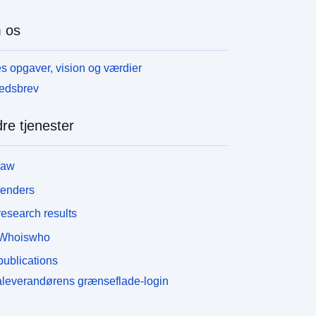
 os
s opgaver, vision og værdier
edsbrev
re tjenester
law
tenders
esearch results
Whoiswho
ublications
leverandørens grænseflade-login