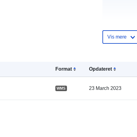
Vis mere
Fortegnelse 
kataloger:
Format
Opdateret
23 March 2023
WMS
Fysiske: