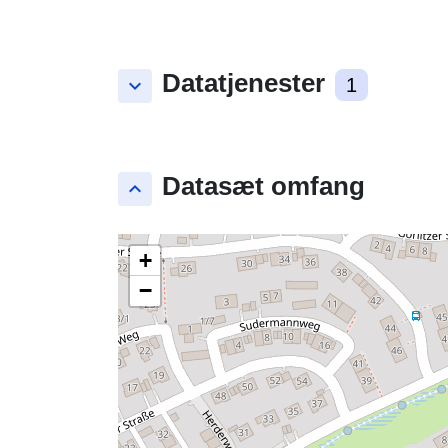
Datatjenester
keyboard_arrow_down
1
Datasæt omfang
keyboard_arrow_up
+
−