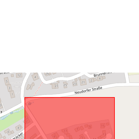
Rumlig
ressource:
uriRef: