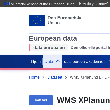
How do you know?
An official website of the European Union
European data
data.europa.eu
Den officielle portal
Hjem
Data
data.europa-akademiet
Home
Datasæt
WMS XPlanung BPL »Fe
WMS XPlanung
Datasæt