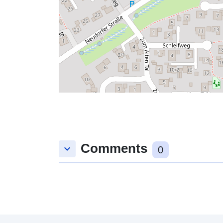
Comments
keyboard_arrow_down
0