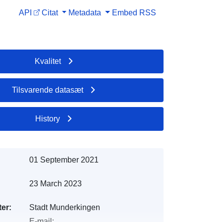
API
Citat
Metadata
Embed
RSS
Kvalitet
Tilsvarende datasæt
History
01 September 2021
23 March 2023
er:
Stadt Munderkingen
E-mail: