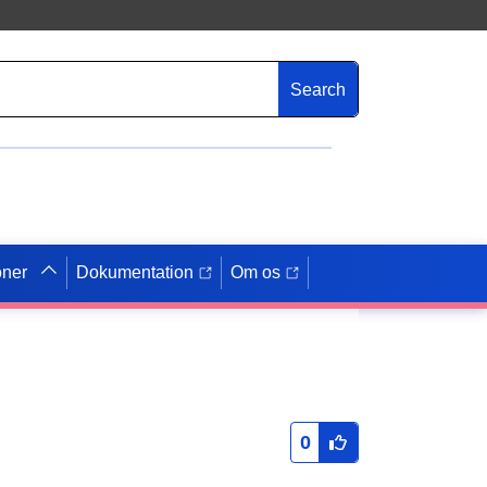
Search
oner
Dokumentation
Om os
0