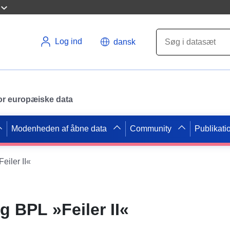
Log ind
dansk
 for europæiske data
Modenheden af åbne data
Community
Publikati
iler II«
 BPL »Feiler II«