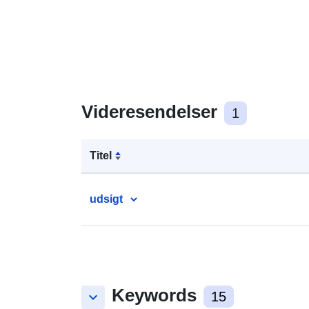
Videresendelser
1
Titel
udsigt
Keywords
keyboard_arrow_down
15