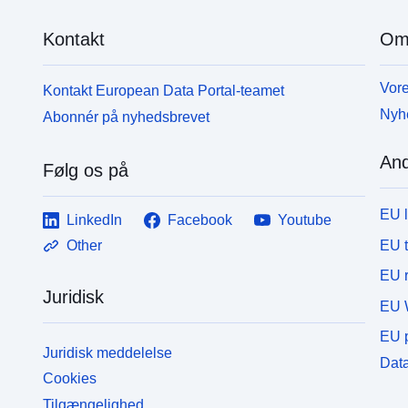
Kontakt
Om
Vore
Kontakt European Data Portal-teamet
Nyh
Abonnér på nyhedsbrevet
And
Følg os på
EU 
LinkedIn
Facebook
Youtube
EU 
Other
EU r
Juridisk
EU 
EU p
Juridisk meddelelse
Data
Cookies
Tilgængelighed