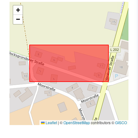
+
−
Leaflet
|
©
OpenStreetMap
contributors ©
GISCO