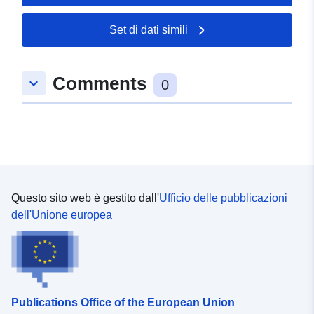
Spaziale:
Coordinate:
[ [ 8.7997486,
Set di dati simili
52.6917998 ], [ 8.802496,
52.6917998 ], [ 8.802496,
52.6910267 ], [ 8.7997486,
Comments
keyboard_arrow_down
52.6910267 ], [ 8.7997486,
0
52.6917998 ] ]
Tipo:
Polygon
Conforme a:
Risorsa:
http://data.europa.eu/eli/reg/2009/
Questo sito web è gestito dall'
Ufficio delle pubblicazioni
uriRef:
http://data.europa.eu/88u/dataset/
dell'Unione europea
86a8-49d1-b3ae-dcf3bdcc16eb
Publications Office of the European Union