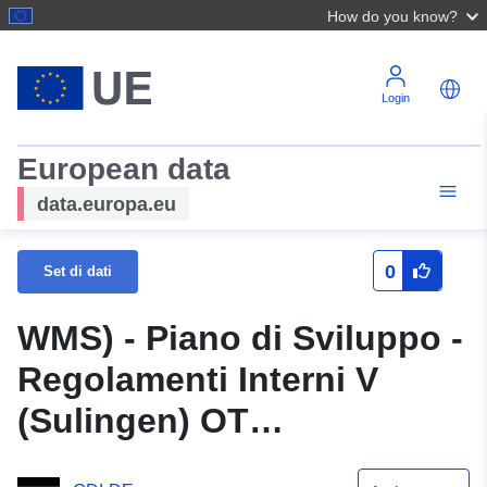
How do you know?
Login
European data
data.europa.eu
0
Set di dati
WMS) - Piano di Sviluppo -
Regolamenti Interni V
(Sulingen) OT
Nordsulingen (Piano di