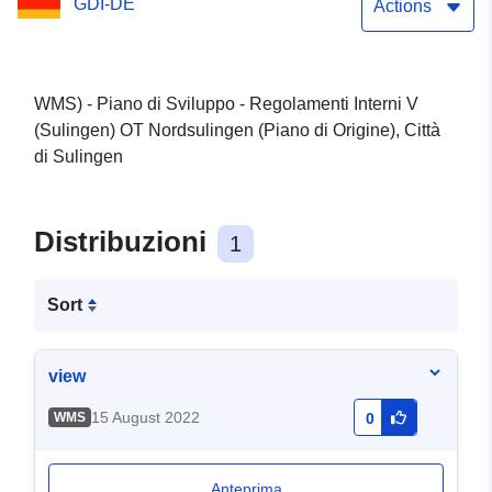
GDI-DE
Origine), Città di Sulingen
Actions
WMS) - Piano di Sviluppo - Regolamenti Interni V
(Sulingen) OT Nordsulingen (Piano di Origine), Città
di Sulingen
Distribuzioni
1
Sort
view
15 August 2022
WMS
0
Anteprima