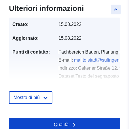
Ulteriori informazioni
keyboard_arrow_up
Creato:
15.08.2022
Aggiornato:
15.08.2022
Punti di contatto:
Fachbereich Bauen, Planung und 
E-mail:
mailto:stadt@sulingen.de
Indirizzo:
Galtener Straße 12, Sul
Dataset Testo del segnaposto del 
http://www.sulingen.de
Mostra di più
Registro del
Aggiunta a data.europa.eu:
23
catalogo:
February 2026
Aggiornato su data.europa.eu:
08 August 2026
Qualità