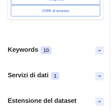
URL di accesso
Keywords
10
keyboard_arrow_down
Servizi di dati
1
keyboard_arrow_down
Estensione del dataset
keyboard_arrow_up