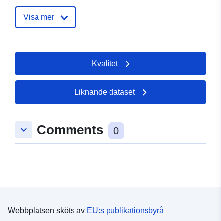
Webbadress:
http://www.salach.de
Visa mer
Katalogregister:
Läggs till i data.europa.eu:
13
December 2025
Kvalitet
Uppdaterad på data.europa.eu:
09 May 2026
Liknande dataset
Spatial:
Koordinater:
[ [ 9.7426615,
48.6981182 ], [ 9.7456755,
Comments
keyboard_arrow_down
48.6981182 ], [ 9.7456755,
0
48.6967752 ], [ 9.7426615,
48.6967752 ], [ 9.7426615,
48.6981182 ] ]
Typ:
Polygon
Rumslig resurs:
Webbplatsen sköts av
EU:s publikationsbyrå