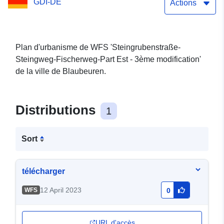
GDI-DE
amendement
Actions
Plan d'urbanisme de WFS 'Steingrubenstraße-
Steingweg-Fischerweg-Part Est - 3ème modification'
de la ville de Blaubeuren.
Distributions
1
Sort
télécharger
12 April 2023
WFS
0
URL d'accès