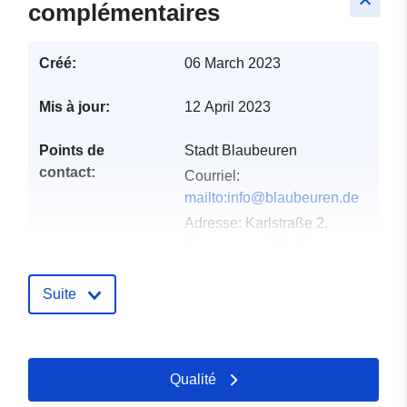
keyboard_arrow_up
complémentaires
Créé:
06 March 2023
Mis à jour:
12 April 2023
Points de
Stadt Blaubeuren
contact:
Courriel:
mailto:info@blaubeuren.de
Adresse:
Karlstraße 2,
Blaubeuren, 89143,
Deutschland
URL:
Suite
http://www.blaubeuren.de
Compte rendu du
Ajoutée à data.europa.eu:
17
Qualité
catalogue:
December 2025