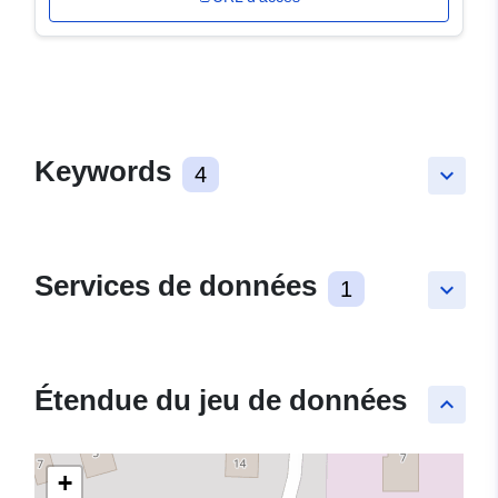
Keywords
4
keyboard_arrow_down
Services de données
1
keyboard_arrow_down
Étendue du jeu de données
keyboard_arrow_up
+