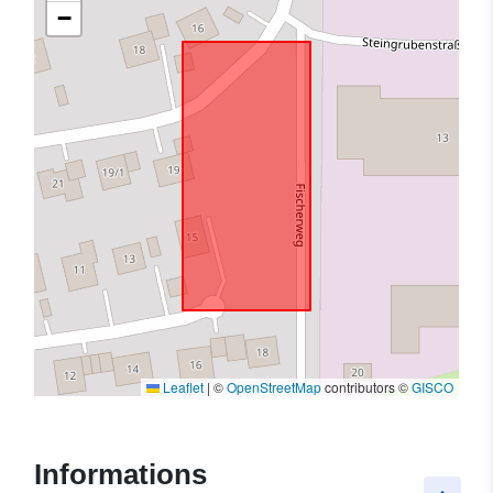
−
Leaflet
|
©
OpenStreetMap
contributors ©
GISCO
Informations