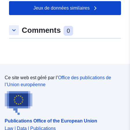
Mise à jour sur data.europa.eu:
09 May 2026
Jeux de données similaires
spatial:
Coordonnées:
[ [ 9.8088691,
Comments
keyboard_arrow_down
48.3970136 ], [ 9.8094941,
0
48.3970136 ], [ 9.8094941,
48.396143 ], [ 9.8088691,
48.396143 ], [ 9.8088691,
48.3970136 ] ]
Type:
Polygon
Ce site web est géré par l’
Office des publications de
Ressource
l’Union européenne
spatiale:
uriRef:
http://data.europa.eu/88u/dataset/
d02f-4c05-8f25-d062f1af94d8
Publications Office of the European Union
Law | Data | Publications