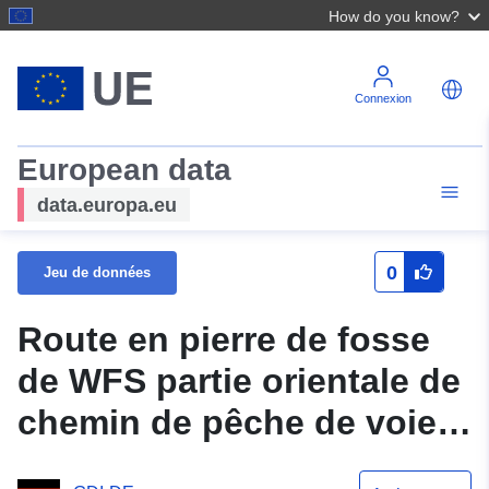
How do you know?
Connexion
European data
data.europa.eu
0
Jeu de données
Route en pierre de fosse
de WFS partie orientale de
chemin de pêche de voie
de héron - 3ème