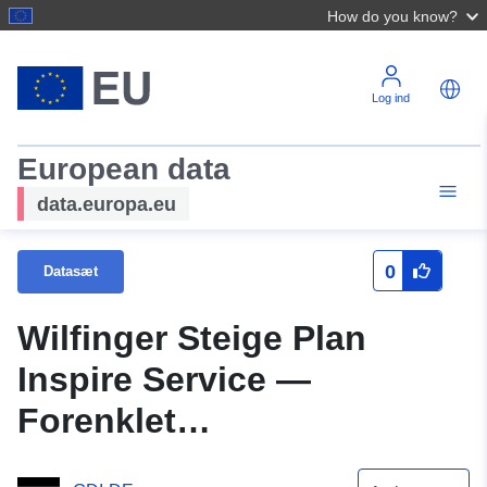
How do you know?
Log ind
European data
data.europa.eu
0
Datasæt
Wilfinger Steige Plan
Inspire Service —
Forenklet
procedureændring