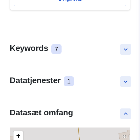
Keywords
7
keyboard_arrow_down
Datatjenester
1
keyboard_arrow_down
Datasæt omfang
keyboard_arrow_up
+