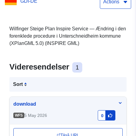
GDI-DE
(XPlanGML 5.0) (INSPIRE
Actions
GML)
Wilfinger Steige Plan Inspire Service — Ændring i den
forenklede procedure i Unterschneidheim kommune
(XPlanGML 5.0) (INSPIRE GML)
Videresendelser
1
Sort
download
5 May 2026
WFS
0
Tilgå URL