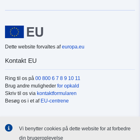
Dette website forvaltes af
europa.eu
Kontakt EU
Ring til os på
00 800 6 7 8 9 10 11
Brug andre muligheder
for opkald
Skriv til os via
kontaktformularen
Besøg os i et af
EU-centrene
Sociale medier
Vi benytter cookies på dette website for at forbedre
Søg efter EU's sider på
sociale medier
din brugeroplevelse