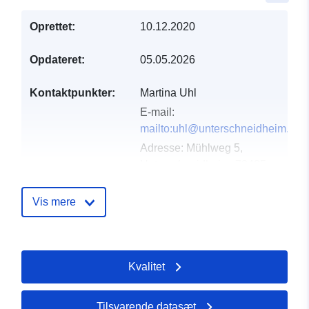
Oprettet:
10.12.2020
Opdateret:
05.05.2026
Kontaktpunkter:
Martina Uhl
E-mail:
mailto:uhl@unterschneidheim.de
Adresse:
Mühlweg 5,
Unterschneidheim, 73485,
Deutschland
Webadresse:
Vis mere
http://www.unterschneidheim.de
Fortegnelse over
Tilføjet til data.europa.eu:
24
Kvalitet
kataloger:
February 2024
Opdateret på data.europa.eu:
16 May 2026
Tilsvarende datasæt