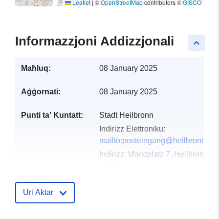
Leaflet
|
©
OpenStreetMap
contributors ©
GISCO
Informazzjoni Addizzjonali
keyboard_arrow_up
Maħluq:
08 January 2025
Aġġornati:
08 January 2025
Punti ta' Kuntatt:
Stadt Heilbronn
Indirizz Elettroniku:
mailto:posteingang@heilbronn.de
Indirizz:
Marktplatz 7, Heilbronn,
74072, Deutschland
URL:
http://www.heilbronn.de
Uri Aktar
Reġistru tal-
Miżjud ma’ data.europa.eu:
Katalgu:
23 February 2026