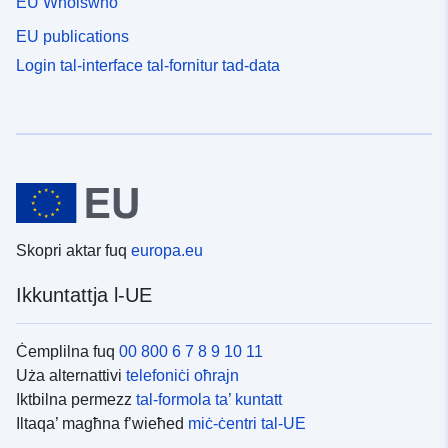
EU Whoiswho
EU publications
Login tal-interface tal-fornitur tad-data
Skopri aktar fuq
europa.eu
Ikkuntattja l-UE
Ċemplilna fuq
00 800 6 7 8 9 10 11
Uża alternattivi
telefoniċi oħrajn
Iktbilna permezz
tal-formola ta’ kuntatt
Iltaqa’ magħna f’wieħed
miċ-ċentri tal-UE