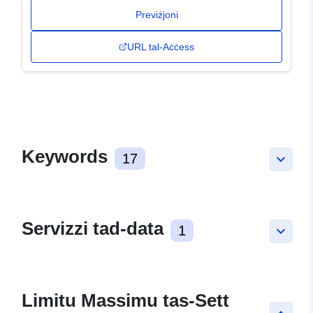
Previżjoni
URL tal-Aċċess
Keywords
17
keyboard_arrow_down
Servizzi tad-data
1
keyboard_arrow_down
Limitu Massimu tas-Sett