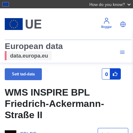
How do you know?
Illoggjar
European data
data.europa.eu
0
Sett tad-data
WMS INSPIRE BPL
Friedrich-Ackermann-
Straße II