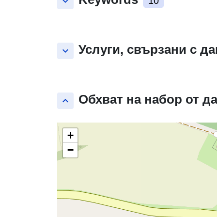
keyboard_arrow_down
10
Услуги, свързани с д
keyboard_arrow_down
Обхват на набор от д
keyboard_arrow_up
+
−