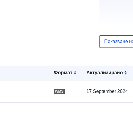
Показване н
Каталожен
запис:
Формат
Актуализирано
Пространст
17 September 2024
WMS
: