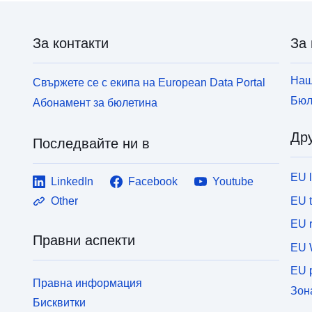
За контакти
За 
Наш
Свържете се с екипа на European Data Portal
Бюл
Абонамент за бюлетина
Дру
Последвайте ни в
EU 
LinkedIn
Facebook
Youtube
EU 
Other
EU r
Правни аспекти
EU 
EU p
Правна информация
Зон
Бисквитки