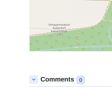
Comments
keyboard_arrow_down
0