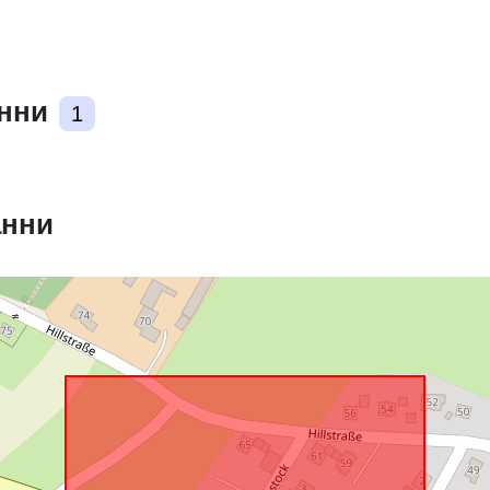
Пространст
ресурс:
анни
1
Съответства
анни
uriRef: