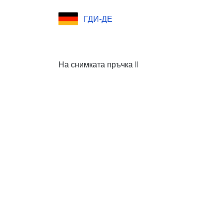
ГДИ-ДЕ
На снимката пръчка II