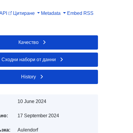
API
Цитиране
Metadata
Embed
RSS
Качество
Сходни набори от данни
History
10 June 2024
но:
17 September 2024
ъзка:
Aulendorf