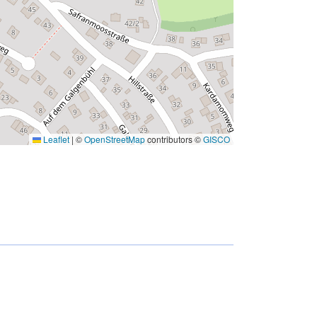
Leaflet
|
©
OpenStreetMap
contributors ©
GISCO