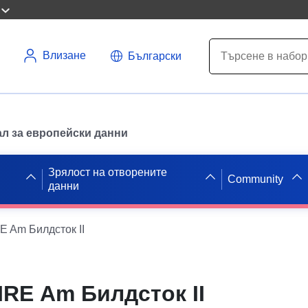
Влизане
Български
л за европейски данни
Зрялост на отворените
Community
данни
 Am Билдсток II
RE Am Билдсток II