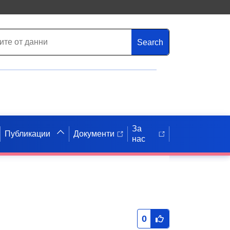
Search
За
Публикации
Документи
нас
0