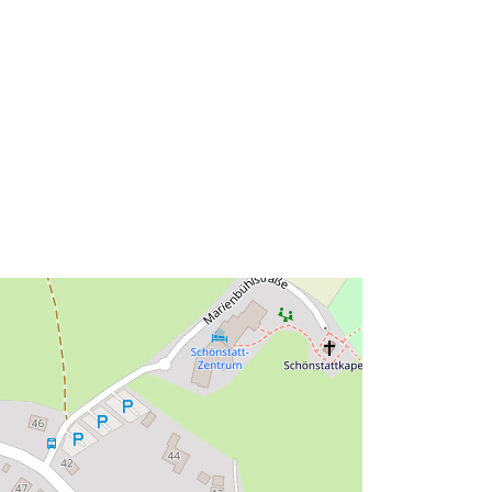
Тип:
Polygon
вен
 на:
Ресурси:
http://data.europa.eu/eli/reg/2009/97
6
http://data.europa.eu/88u/dataset/fee
00f48-6f26-4ac0-afdd-
d08022afd125