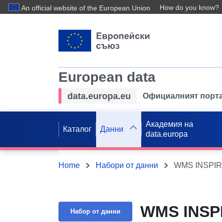
How do you know?
An official website of the European Union
European data
data.europa.eu
Официалният порта
Академия на
Каталог
Данни
data.europa
Home
Набори от данни
WMS INSPIRE
WMS INSPI
Набор от данни