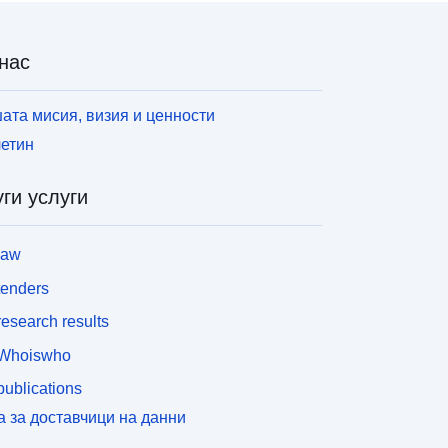
нас
ата мисия, визия и ценности
етин
ги услуги
law
tenders
esearch results
Whoiswho
ublications
а за доставчици на данни