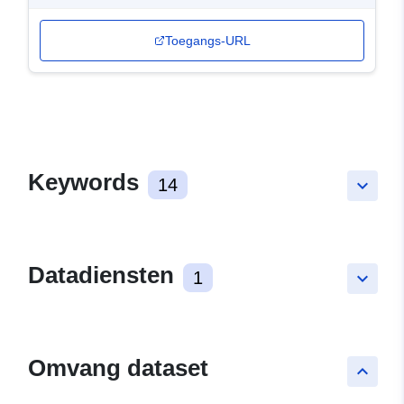
Toegangs-URL
Keywords
14
keyboard_arrow_down
Datadiensten
1
keyboard_arrow_down
Omvang dataset
keyboard_arrow_up