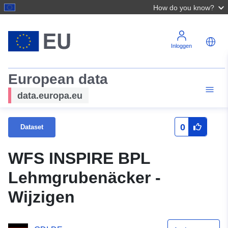
How do you know?
Inloggen
European data
data.europa.eu
0
Dataset
WFS INSPIRE BPL
Lehmgrubenäcker -
Wijzigen