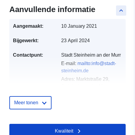
Aanvullende informatie
keyboard_arrow_up
Aangemaakt:
10 January 2021
Bijgewerkt:
23 April 2024
Contactpunt:
Stadt Steinheim an der Murr
E-mail:
mailto:info@stadt-
steinheim.de
Adres:
Marktstraße 29,
Steinheim an der Murr,
71711, Deutschland
URL:
http://www.stadt-
Meer tonen
steinheim.de
Catalogusregister
Toegevoegd aan data.europa.eu:
Kwaliteit
:
21 February 2026