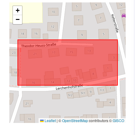
+
−
Leaflet
|
©
OpenStreetMap
contributors ©
GISCO