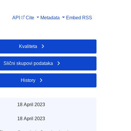
API
Cite
Metadata
Embed
RSS
Kvaliteta
Slični skupovi podataka
History
18 April 2023
18 April 2023