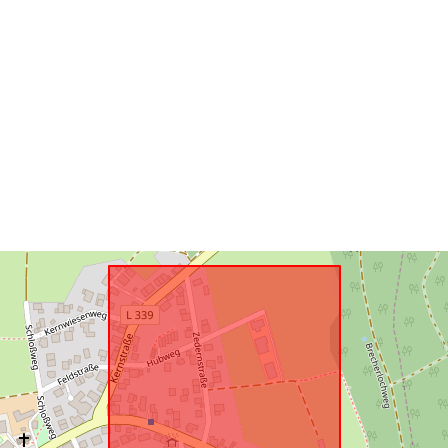
Prostorni res
uriRef: