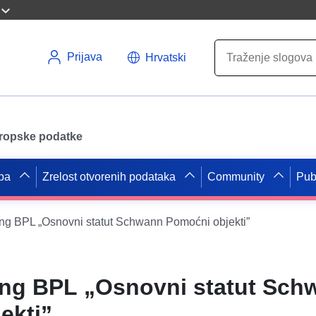
Prijava
Hrvatski
uropske podatke
pa
Zrelost otvorenih podataka
Community
Pub
 BPL „Osnovni statut Schwann Pomoćni objekti”
ng BPL „Osnovni statut Sch
ekti”