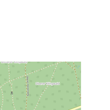
Tip:
Polygon
urs:
http://data.europa.eu/88u/dataset/fee
10c9c-f41c-4eaa-a8f9-
713bd339b4b2