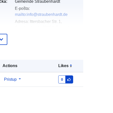
čka:
Gemeinde Straubenhardt
E-pošta:
mailto:info@straubenhardt.de
Adresa:
Ittersbacher Str. 1,
Straubenhardt, 75334, Deutschland
URL:
http://www.straubenhardt.de
Dodano u data.europa.eu:
21 February
2026
Ažurirano na temelju podataka.europa.eu:
Actions
Likes
09 May 2026
Pristup
0
Koordinate:
[ [ 8.5535753,
48.8506919 ], [ 8.5585423,
48.8506919 ], [ 8.5585423,
48.8454879 ], [ 8.5535753,
48.8454879 ], [ 8.5535753,
48.8506919 ] ]