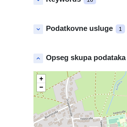
keyboard_arrow_down
Podatkovne usluge
keyboard_arrow_down
1
Opseg skupa podataka
keyboard_arrow_up
+
−