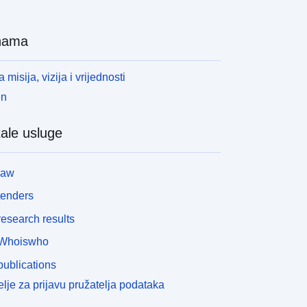
nama
 misija, vizija i vrijednosti
en
ale usluge
law
tenders
esearch results
Whoiswho
ublications
lje za prijavu pružatelja podataka