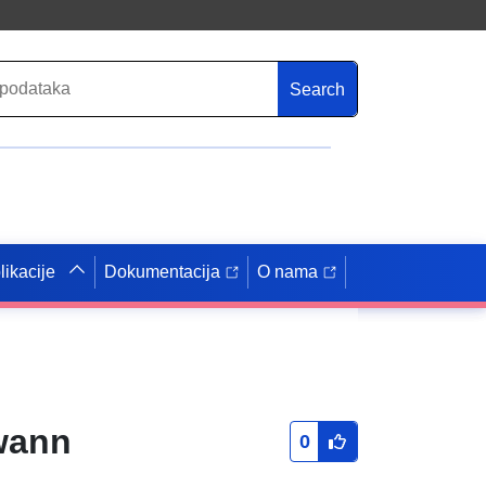
Search
likacije
Dokumentacija
O nama
wann
0