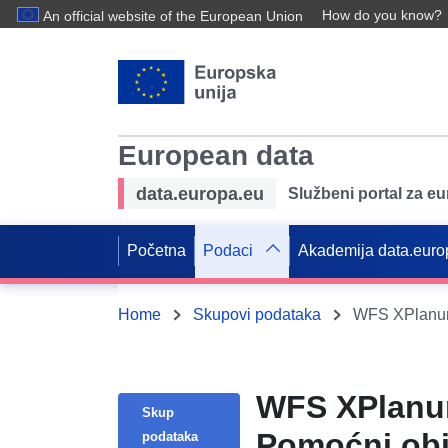
How do you know?
An official website of the European Union
European data
data.europa.eu
Službeni portal za e
Početna
Podaci
Akademija data.euro
Home
Skupovi podataka
WFS XPlanung
WFS XPlanu
Skup
Pomoćni obj
podataka