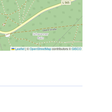
Leaflet
|
©
OpenStreetMap
contributors ©
GISCO