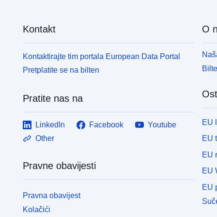
Kontakt
O 
Naša
Kontaktirajte tim portala European Data Portal
Bilt
Pretplatite se na bilten
Ost
Pratite nas na
EU 
LinkedIn
Facebook
Youtube
EU 
Other
EU r
Pravne obavijesti
EU 
EU p
Pravna obavijest
Suče
Kolačići