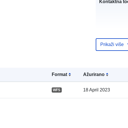
Kontaktna to
Prikaži više
Kataloški
registar:
Formаt
Ažurirano
18 April 2023
WFS
Prostorno: