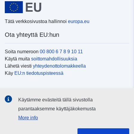
Tätä verkkosivustoa hallinnoi
europa.eu
Ota yhteyttä EU:hun
Soita numeroon
00 800 6 7 8 9 10 11
Käytä muita
soittomahdollisuuksia
Lähetä viesti
yhteydenottolomakkeella
Käy
EU:n tiedotuspisteessä
Sosiaalinen media
Käytämme evästeitä tällä sivustolla
EU
sosiaalisessa mediassa
parantaaksemme käyttäjäkokemusta
More info
EU:n toimielimet ja muut elimet