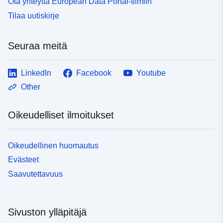
Ota yhteyttä European Data Portal-tiimiin
Tilaa uutiskirje
Seuraa meitä
LinkedIn
Facebook
Youtube
Other
Oikeudelliset ilmoitukset
Oikeudellinen huomautus
Evästeet
Saavutettavuus
Sivuston ylläpitäjä