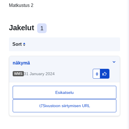
Matkustus 2
Jakelut
1
Sort
näkymä
31 January 2024
WMS
0
Esikatselu
Sivustoon siirtymisen URL