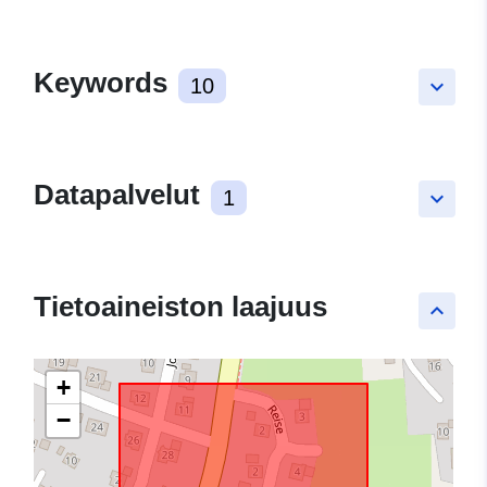
Keywords
10
keyboard_arrow_down
Datapalvelut
1
keyboard_arrow_down
Tietoaineiston laajuus
keyboard_arrow_up
+
−