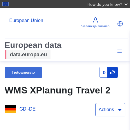
How do you know?
Sisäänkirjautuminen
European data
data.europa.eu
0
Tietoaineisto
WMS XPlanung Travel 2
GDI-DE
Actions