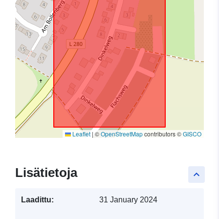
Leaflet
|
©
OpenStreetMap
contributors ©
GISCO
Lisätietoja
keyboard_arrow_up
Laadittu:
31 January 2024