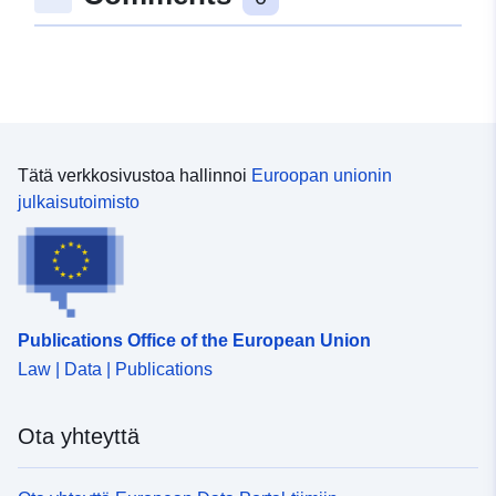
48.0582978 ], [ 9.5563432,
48.0557531 ], [ 9.5539004,
48.0557531 ], [ 9.5539004,
48.0582978 ] ]
Tyyppi:
Polygon
Tätä verkkosivustoa hallinnoi
Euroopan unionin
Spatiaalinen
julkaisutoimisto
resurssi:
Vastaa:
Tietoaineistolinkki:
http://data.europa.eu/eli/reg/2009/
Publications Office of the European Union
uriRef:
http://data.europa.eu/88u/dataset/
Law | Data | Publications
ca78-458b-9173-70870275edbd
Ota yhteyttä