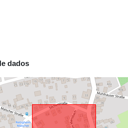
Recurso
espacial:
de dados
Está em
confomidade
com:
uriRef: