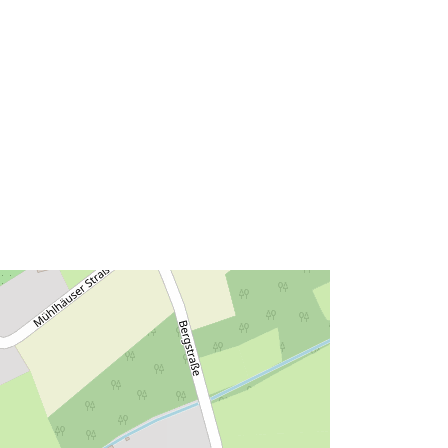
49.2418342 ], [ 8.6981669,
49.240378 ], [ 8.6957886,
49.240378 ], [ 8.6957886,
49.2418342 ] ]
Tipo:
Polygon
Recurso:
http://data.europa.eu/eli/reg/2009/97
6
http://data.europa.eu/88u/dataset/fee
47781-1efc-4f87-b4af-f4fa7d55003d