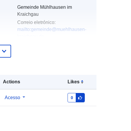
Gemeinde Mühlhausen im
Kraichgau
Correio eletrónico:
mailto:gemeinde@muehlhausen-
kraichgau.de
Endereço:
Schulstrasse 6,
Mühlhausen, 69242, Deutschland
URL:
http://www.muehlhausen-
kraichgau.de
Actions
Likes
Acrescentado à data.europa.eu:
21
February 2026
Atualizado em data.europa.eu:
09
Acesso
0
May 2026
Coordenadas:
[ [ 8.6957886,
49.2418342 ], [ 8.6981669,