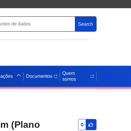
Search
Quem
cações
Documentos
somos
im (Plano
0