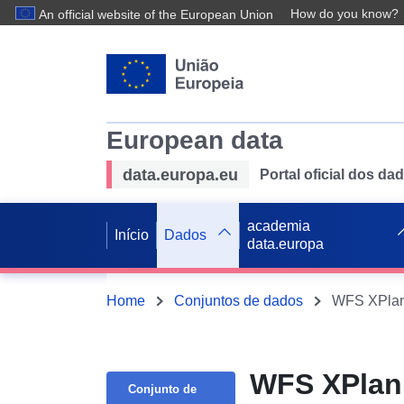
How do you know?
An official website of the European Union
European data
data.europa.eu
Portal oficial dos d
academia
Início
Dados
data.europa
Home
Conjuntos de dados
WFS XPlanu
WFS XPlanu
Conjunto de