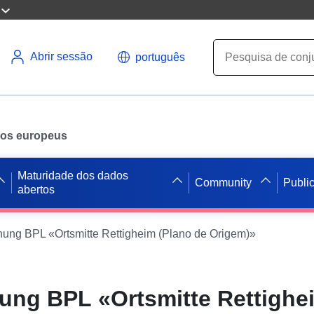
Abrir sessão
português
ados europeus
Maturidade dos dados
Community
Publi
abertos
ng BPL «Ortsmitte Rettigheim (Plano de Origem)»
ng BPL «Ortsmitte Rettighe