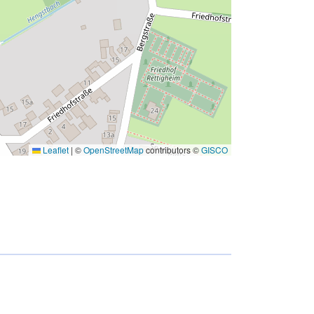
Leaflet
|
©
OpenStreetMap
contributors ©
GISCO