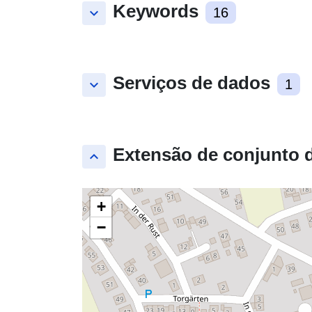
Keywords
keyboard_arrow_down
16
Serviços de dados
keyboard_arrow_down
1
Extensão de conjunto 
keyboard_arrow_up
+
−