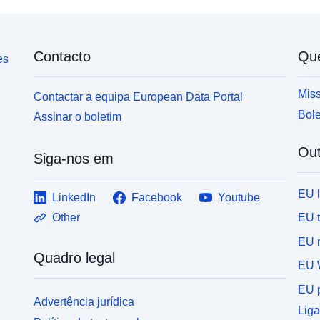
Contacto
Qu
es
Miss
Contactar a equipa European Data Portal
Bole
Assinar o boletim
Out
Siga-nos em
EU 
LinkedIn
Facebook
Youtube
EU 
Other
EU r
Quadro legal
EU 
EU p
Advertência jurídica
Liga