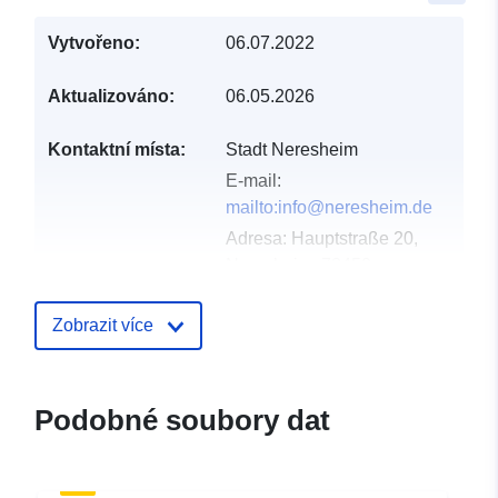
Vytvořeno:
06.07.2022
Aktualizováno:
06.05.2026
Kontaktní místa:
Stadt Neresheim
E-mail:
mailto:info@neresheim.de
Adresa:
Hauptstraße 20,
Neresheim, 73450,
Deutschland
Adresa URL:
Zobrazit více
http://www.neresheim.de
Katalogový
Přidáno do data.europa.eu:
Podobné soubory dat
záznam:
21 February 2026
Aktualizace údajů.europa.eu:
16 May 2026