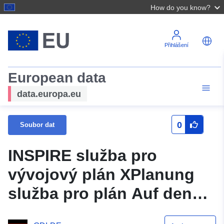
How do you know?
Přihlášení
European data
data.europa.eu
0
Soubor dat
INSPIRE služba pro
vývojový plán XPlanung
služba pro plán Auf den
Schellen I (XPlanGML