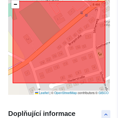
−
Leaflet
|
©
OpenStreetMap
contributors ©
GISCO
Doplňující informace
keyboard_arrow_up