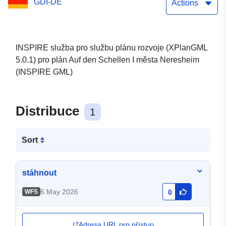
GDI-DE
5.0.1) (INSPIRE GML)
Actions
INSPIRE služba pro službu plánu rozvoje (XPlanGML
5.0.1) pro plán Auf den Schellen I města Neresheim
(INSPIRE GML)
Distribuce
1
Sort
stáhnout
6 May 2026
WFS
0
Adresa URL pro přístup