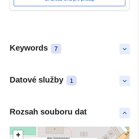
Keywords
7
keyboard_arrow_down
Datové služby
1
keyboard_arrow_down
Rozsah souboru dat
keyboard_arrow_up
+