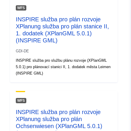
WFS
Místní:
Souřadnice:
[ [ 10.3461185,
INSPIRE služba pro plán rozvoje
48.7757678 ], [ 10.3498722,
XPlanung služba pro plán stanice II,
48.7757678 ], [ 10.3498722,
1. dodatek (XPlanGML 5.0.1)
48.7735756 ], [ 10.3461185,
(INSPIRE GML)
48.7735756 ], [ 10.3461185,
48.7757678 ] ]
GDI-DE
Typ:
Polygon
INSPIRE služba pro službu plánu rozvoje (XPlanGML
5.0.1) pro plánovací stanici II, 1. dodatek města Leimen
Je v souladu s:
Datový zdroj:
(INSPIRE GML)
http://data.europa.eu/eli/reg/2009/
uriRef:
http://data.europa.eu/88u/dataset/
WFS
590b-4019-9782-3a15e5b58bdf
INSPIRE služba pro plán rozvoje
XPlanung služba pro plán
Ochsenwiesen (XPlanGML 5.0.1)