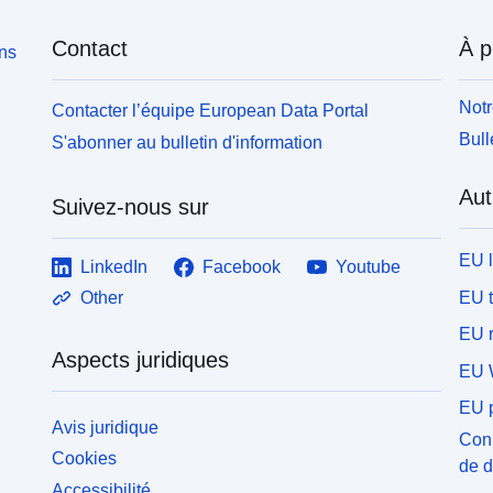
Contact
À p
ons
Notr
Contacter l’équipe European Data Portal
Bull
S'abonner au bulletin d'information
Aut
Suivez-nous sur
EU 
LinkedIn
Facebook
Youtube
EU 
Other
EU r
Aspects juridiques
EU 
EU p
Avis juridique
Conn
Cookies
de 
Accessibilité