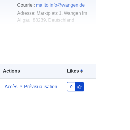
Courriel:
mailto:info@wangen.de
Adresse:
Marktplatz 1, Wangen im
Allgäu, 88239, Deutschland
URL:
http://www.wangen.de
u du
Ajoutée à data.europa.eu:
23
February 2026
Mise à jour sur data.europa.eu:
09
May 2026
Actions
Likes
Coordonnées:
[ [ 9.8243713,
Accès
Prévisualisation
0
47.7002386 ], [ 9.8259307,
47.7002386 ], [ 9.8259307,
47.6988208 ], [ 9.8243713,
47.6988208 ], [ 9.8243713,
47.7002386 ] ]
Type:
Polygon