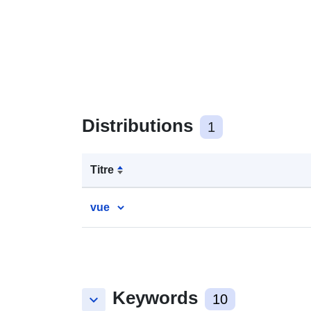
Distributions
1
Titre
vue
Keywords
keyboard_arrow_down
10