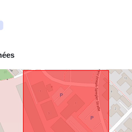
Ressource
spatiale:
Correspond 
nées
uriRef: