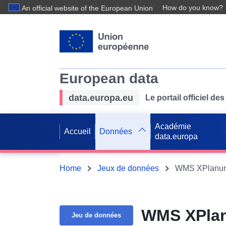
How do you know?
An official website of the European Union
European data
data.europa.eu
Le portail officiel 
Académie
Accueil
Données
data.europa
Home
Jeux de données
WMS XPlanung 
WMS XPlanu
Jeu de données