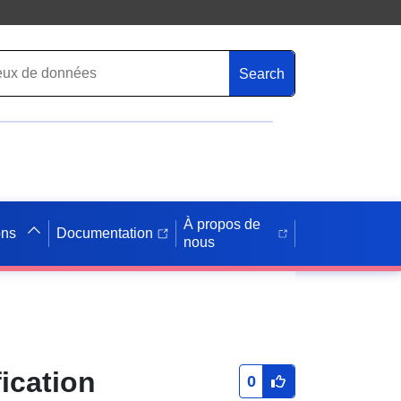
Search
À propos de
ons
Documentation
nous
ication
0