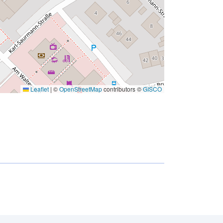
Leaflet
|
©
OpenStreetMap
contributors ©
GISCO