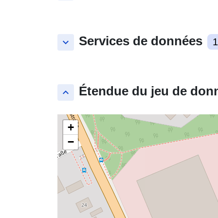
Services de données
keyboard_arrow_down
1
Étendue du jeu de don
keyboard_arrow_up
+
−