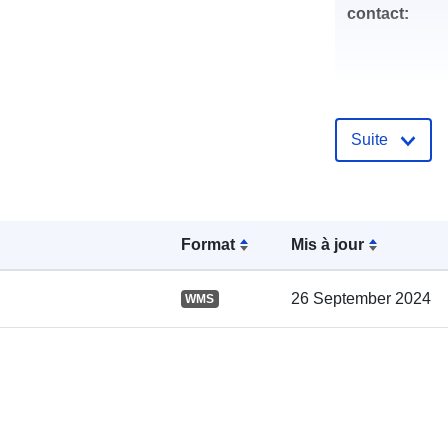
contact:
Suite
Compte rend
catalogue:
Format
Mis à jour
spatial:
26 September 2024
WMS