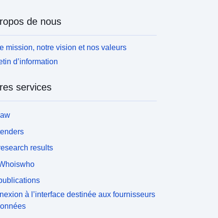
ropos de nous
e mission, notre vision et nos valeurs
etin d’information
res services
law
tenders
esearch results
Whoiswho
ublications
exion à l’interface destinée aux fournisseurs
données