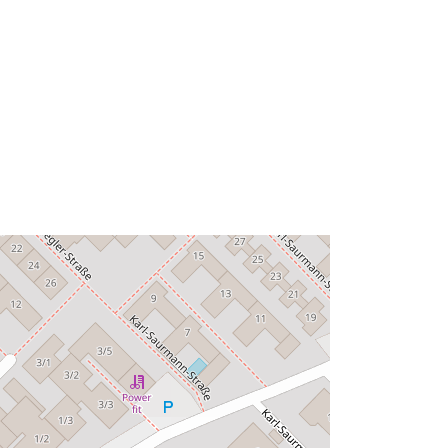
à:
Ressource:
http://data.europa.eu/eli/reg/2009/97
6
http://data.europa.eu/88u/dataset/fee
b52ba-b185-4652-8273-
8e54a8a218a1